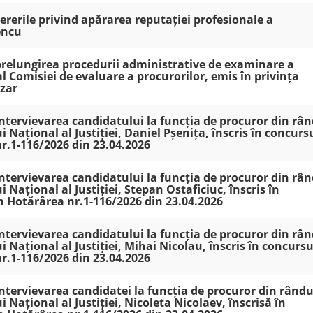
cererile privind apărarea reputației profesionale a
encu
 prelungirea procedurii administrative de examinare a
l Comisiei de evaluare a procurorilor, emis în privința
zar
 intervievarea candidatului la funcția de procuror din râ
i Național al Justiției, Daniel Pșenița, înscris în concurs
nr.1-116/2026 din 23.04.2026
 intervievarea candidatului la funcția de procuror din râ
i Național al Justiției, Stepan Ostaficiuc, înscris în
in Hotărârea nr.1-116/2026 din 23.04.2026
 intervievarea candidatului la funcția de procuror din râ
i Național al Justiției, Mihai Nicolau, înscris în concursu
nr.1-116/2026 din 23.04.2026
 intervievarea candidatei la funcția de procuror din rându
i Național al Justiției, Nicoleta Nicolaev, înscrisă în