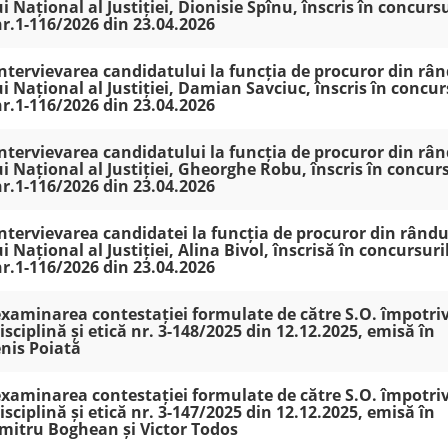
i Național al Justiției, Dionisie Spînu, înscris în concursu
nr.1-116/2026 din 23.04.2026
 intervievarea candidatului la funcția de procuror din râ
i Național al Justiției, Damian Savciuc, înscris în concur
nr.1-116/2026 din 23.04.2026
 intervievarea candidatului la funcția de procuror din râ
i Național al Justiției, Gheorghe Robu, înscris în concur
nr.1-116/2026 din 23.04.2026
 intervievarea candidatei la funcția de procuror din rându
i Național al Justiției, Alina Bivol, înscrisă în concursuri
nr.1-116/2026 din 23.04.2026
 examinarea contestației formulate de către S.O. împotri
isciplină și etică nr. 3-148/2025 din 12.12.2025, emisă în
enis Poiată
 examinarea contestației formulate de către S.O. împotri
isciplină și etică nr. 3-147/2025 din 12.12.2025, emisă în
umitru Boghean și Victor Todos