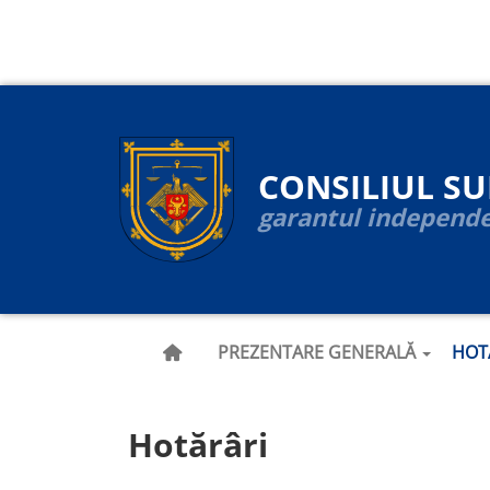
Navigare
Skip
to
principală
main
content
CONSILIUL S
garantul independen
PREZENTARE GENERALĂ
HOT
Hotărâri