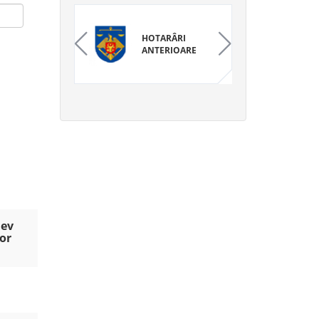
HOTARÂRI
ANTERIOARE
iev
lor