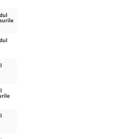
ndul
surile
ndul
l
l
urile
l