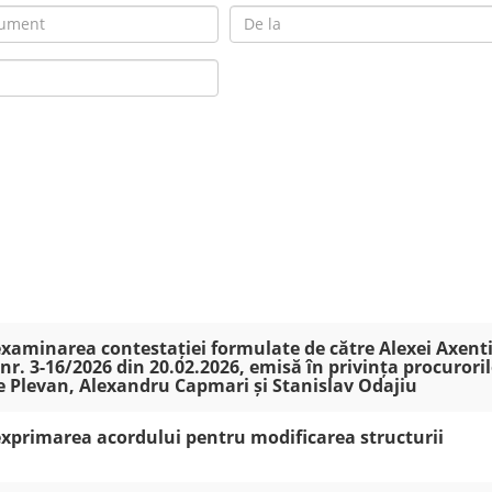
 examinarea contestației formulate de către Alexei Axent
nr. 3-16/2026 din 20.02.2026, emisă în privința procurori
le Plevan, Alexandru Capmari și Stanislav Odajiu
 exprimarea acordului pentru modificarea structurii