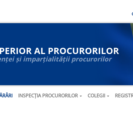
UPERIOR AL PROCURORILOR
ței și imparțialității procurorilor
ĂRÂRI
INSPECȚIA PROCURORILOR
COLEGII
REGIST