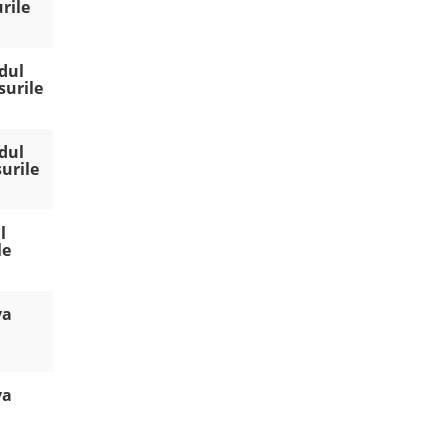
rile
ndul
surile
ndul
surile
l
le
va
va