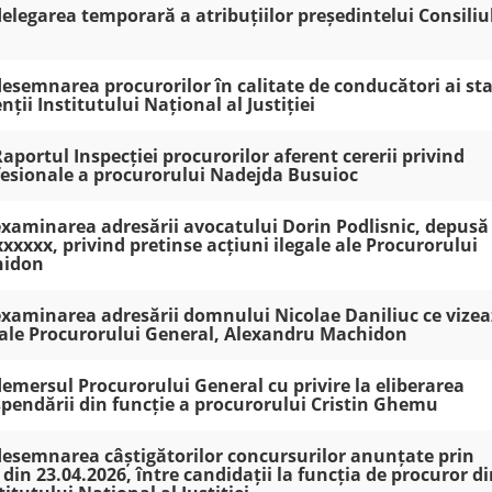
 delegarea temporară a atribuțiilor președintelui Consiliu
 desemnarea procurorilor în calitate de conducători ai sta
ții Institutului Național al Justiției
Raportul Inspecției procurorilor aferent cererii privind
fesionale a procurorului Nadejda Busuioc
 examinarea adresării avocatului Dorin Podlisnic, depusă
xxxxxx, privind pretinse acțiuni ilegale ale Procurorului
hidon
 examinarea adresării domnului Nicolae Daniliuc ce vize
e ale Procurorului General, Alexandru Machidon
 demersul Procurorului General cu privire la eliberarea
spendării din funcție a procurorului Cristin Ghemu
 desemnarea câștigătorilor concursurilor anunțate prin
din 23.04.2026, între candidații la funcția de procuror d