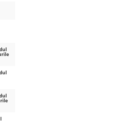
ndul
urile
ndul
ndul
rile
l