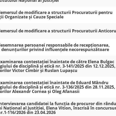
itutului Național al Justiției
 demersul de modificare a structurii Procuraturii pentru
ii Organizate și Cauze Speciale
 demersul de modificare a structurii Procuraturii Anticor
a desemnarea persoanei responsabile de recepționarea,
ța denunțurilor privind influențele necorespunzătoare
 examinarea contestației înaintate de către Elena Bulgac
iului de disciplină și etică nr. 3-141/2025 din 12.12.2025,
orilor Victor Cimbir și Ruslan Lupașcu
a examinarea contestației înaintate de Eduard Mândru
iului de disciplină și etică nr. 3-136/2025 din 28.11.2025,
orilor Alexandr Cornea și Oleg Afanasii
 intervievarea candidatei la funcția de procuror din rându
i Național al Justiției, Elena Vition, înscrisă în concursur
nr.1-116/2026 din 23.04.2026