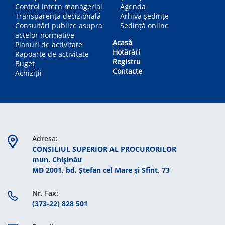
Control intern managerial
Agenda
Transparența decizională
Arhiva ședințe
Consultări publice asupra
Ședință online
actelor normative
Acasă
Planuri de activitate
Hotărâri
Rapoarte de activitate
Registru
Buget
Contacte
Achiziții
Adresa:
CONSILIUL SUPERIOR AL PROCURORILOR
mun. Chişinău
MD 2001, bd. Ștefan cel Mare şi Sfînt, 73
Nr. Fax:
(373-22) 828 501