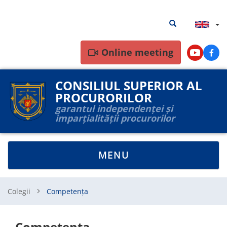
Skip
Search
Search results
to
results
main
content
Online meeting
Youtube
Face
CONSILIUL SUPERIOR AL
PROCURORILOR
garantul independenței și
imparțialității procurorilor
TOGGLE
MENU
NAVIGATION
Colegii
Competența
Competența