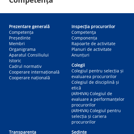
Main
navigation
Prezentare generală
Inspecția procurorilor
Competența
Competenţa
Președinte
Componența
Membri
Rapoarte de activitate
Organigrama
Planuri de activitate
Aparatul Consiliului
Anunțuri
Istoric
Colegii
Cadrul normativ
Colegiul pentru selecția și
Cooperare internațională
evaluarea procurorilor
Cooperare națională
Colegiul de disciplină și
etică
(ARHIVA) Colegiul de
evaluare a performanțelor
procurorilor
(ARHIVA) Colegiul pentru
selecția și cariera
procurorilor
Transparența
Ședințe