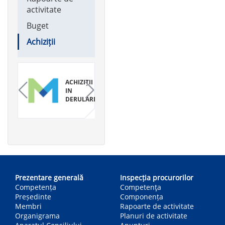
activitate
Buget
Achiziții
ACHIZIȚII
ACHIZIȚII
IN
EFECTUATE
DERULARE
Main
navigation
Prezentare generală
Inspecția procurorilor
Competența
Competenţa
Președinte
Componența
Membri
Rapoarte de activitate
Organigrama
Planuri de activitate