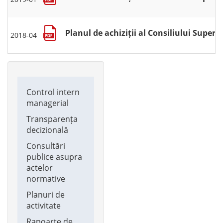
Planul de achiziții al Consiliului Superi
2018-04
Main
Control intern
navigation
managerial
Transparența
decizională
Consultări
publice asupra
actelor
normative
Planuri de
activitate
Rapoarte de