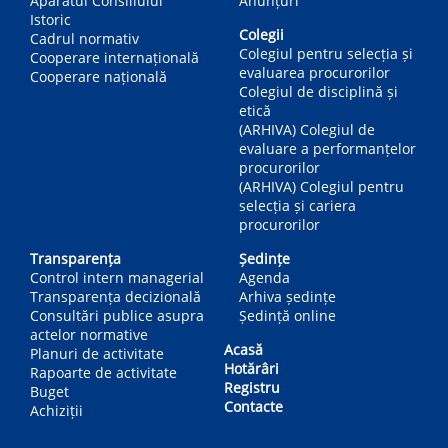
Aparatul Consiliului
Anunțuri
Istoric
Colegii
Cadrul normativ
Colegiul pentru selecția și
Cooperare internațională
evaluarea procurorilor
Cooperare națională
Colegiul de disciplină și
etică
(ARHIVA) Colegiul de
evaluare a performanțelor
procurorilor
(ARHIVA) Colegiul pentru
selecția și cariera
procurorilor
Transparența
Ședințe
Control intern managerial
Agenda
Transparența decizională
Arhiva ședințe
Consultări publice asupra
Ședință online
actelor normative
Acasă
Planuri de activitate
Hotărâri
Rapoarte de activitate
Registru
Buget
Contacte
Achiziții