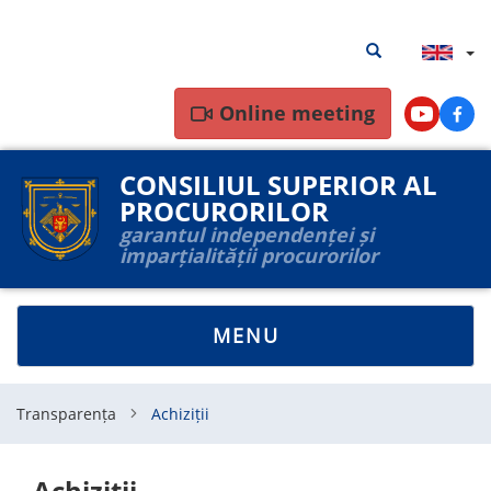
Skip
Search
Search results
to
results
main
content
Online meeting
Youtube
Face
CONSILIUL SUPERIOR AL
PROCURORILOR
garantul independenței și
imparțialității procurorilor
TOGGLE
MENU
NAVIGATION
Transparența
Achiziții
Achiziții