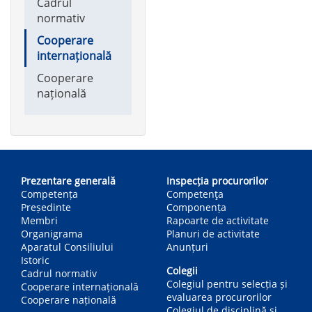
Cadrul
normativ
Cooperare
internațională
Cooperare
națională
Main
navigation
Prezentare generală
Inspecția procurorilor
Competența
Competenţa
Președinte
Componența
Membri
Rapoarte de activitate
Organigrama
Planuri de activitate
Aparatul Consiliului
Anunțuri
Istoric
Colegii
Cadrul normativ
Colegiul pentru selecția și
Cooperare internațională
evaluarea procurorilor
Cooperare națională
Colegiul de disciplină și