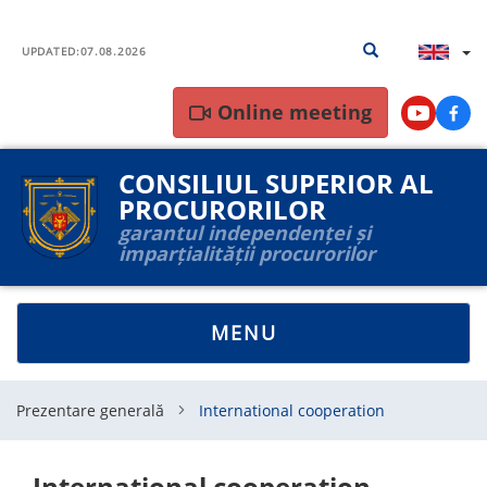
Skip
Search
Search results
to
UPDATED:
07.08.2026
results
main
content
Online meeting
Youtube
Face
CONSILIUL SUPERIOR AL
PROCURORILOR
garantul independenței și
imparțialității procurorilor
TOGGLE
MENU
NAVIGATION
Prezentare generală
International cooperation
International cooperation