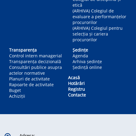
etică
(ARHIVA) Colegiul de
evaluare a performanțelor
procurorilor
(ARHIVA) Colegiul pentru
selecția și cariera
procurorilor
Transparența
Ședințe
Control intern managerial
Agenda
Transparența decizională
Arhiva ședințe
Consultări publice asupra
Ședință online
actelor normative
Acasă
Planuri de activitate
Hotărâri
Rapoarte de activitate
Registru
Buget
Contacte
Achiziții
Adresa: