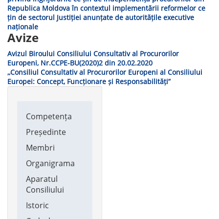
Republica Moldova în contextul implementării reformelor ce
țin de sectorul Justiției anunțate de autoritățile executive
naționale
Avize
Avizul Biroului Consiliului Consultativ al Procurorilor
Europeni, Nr.CCPE-BU(2020)2 din 20.02.2020
,,Consiliul Consultativ al Procurorilor Europeni al Consiliului
Europei: Concept, Funcționare și Responsabilități”
Main
Competența
navigation
Președinte
Membri
Organigrama
Aparatul
Consiliului
Istoric