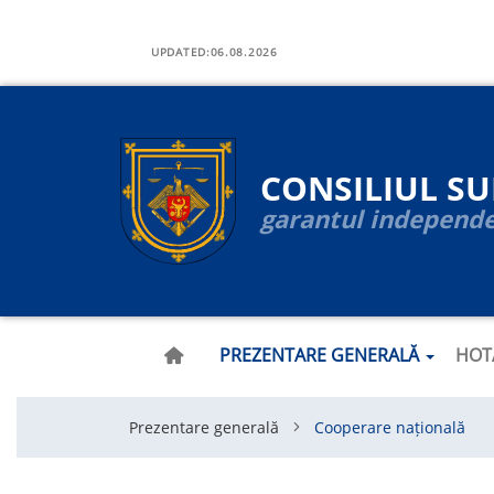
Navigare
Skip
to
UPDATED:
06.08.2026
principală
main
content
CONSILIUL S
garantul independen
PREZENTARE GENERALĂ
HOT
Prezentare generală
Cooperare națională