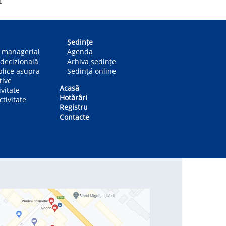
t
Ședințe
n managerial
Agenda
decizională
Arhiva ședințe
blice asupra
Ședință online
tive
Acasă
ivitate
Hotărâri
tivitate
Registru
Contacte