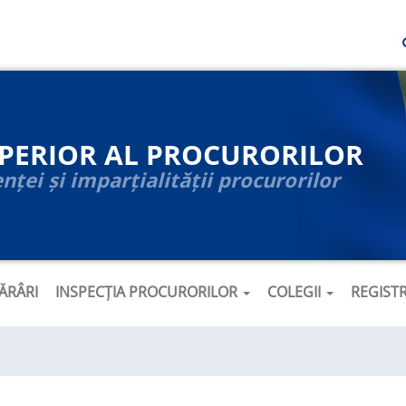
UPERIOR AL PROCURORILOR
ței și imparțialității procurorilor
ĂRÂRI
INSPECȚIA PROCURORILOR
COLEGII
REGIST