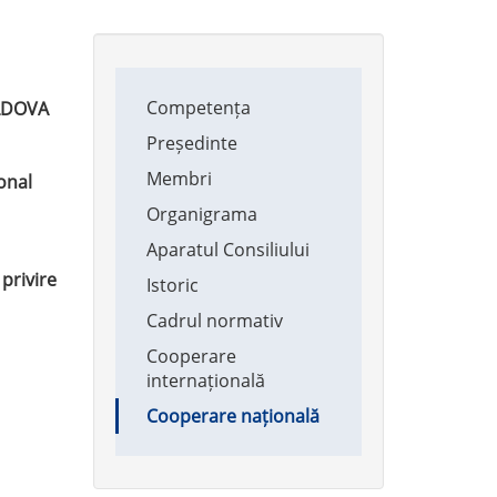
Main
Competența
navigation
LDOVA
Președinte
Membri
onal
Organigrama
Aparatul Consiliului
privire
Istoric
Cadrul normativ
Cooperare
internațională
Cooperare națională