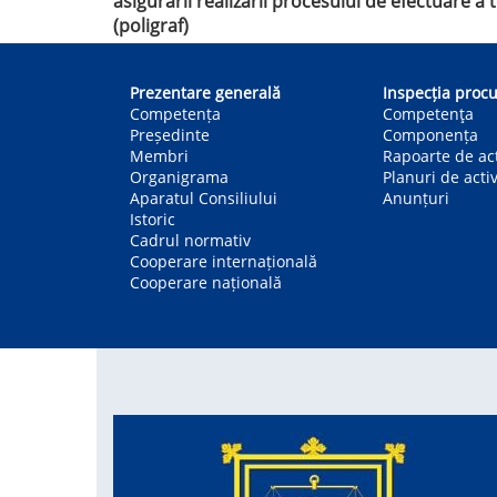
asigurării realizării procesului de efectuare a
(poligraf)
Main
navigation
Prezentare generală
Inspecția procu
Competența
Competenţa
Președinte
Componența
Membri
Rapoarte de act
Organigrama
Planuri de activ
Aparatul Consiliului
Anunțuri
Istoric
Cadrul normativ
Cooperare internațională
Cooperare națională