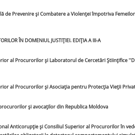
ă de Prevenire și Combatere a Violenței împotriva Femeilor 
LOR ÎN DOMENIUL JUSTIȚIEI. EDIȚIA A III-A
ior al Procurorilor și Laboratorul de Cercetări Științifice ''
ior al Procurorilor și Asociația pentru Protecția Vieții Priva
 procurorilor și avocaților din Republica Moldova
nal Anticorupție și Consiliul Superior al Procurorilor în ve