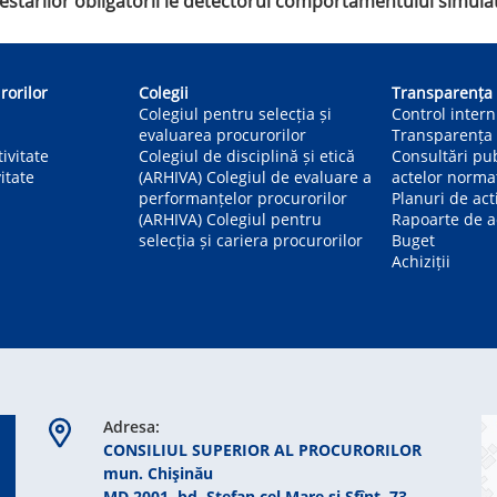
 testărilor obligatorii le detectorul comportamentului simula
rorilor
Colegii
Transparența
Colegiul pentru selecția și
Control inter
evaluarea procurorilor
Transparența 
ivitate
Colegiul de disciplină și etică
Consultări pu
itate
(ARHIVA) Colegiul de evaluare a
actelor norma
performanțelor procurorilor
Planuri de act
(ARHIVA) Colegiul pentru
Rapoarte de ac
selecția și cariera procurorilor
Buget
Achiziții
Adresa:
CONSILIUL SUPERIOR AL PROCURORILOR
mun. Chişinău
MD 2001, bd. Ștefan cel Mare şi Sfînt, 73