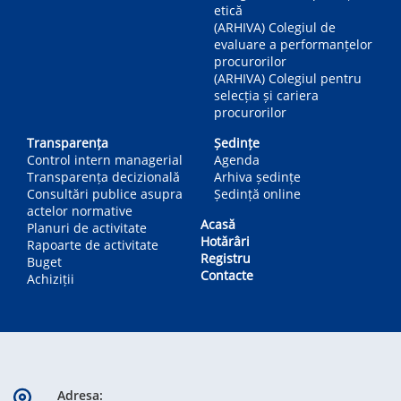
etică
(ARHIVA) Colegiul de
evaluare a performanțelor
procurorilor
(ARHIVA) Colegiul pentru
selecția și cariera
procurorilor
Transparența
Ședințe
Control intern managerial
Agenda
Transparența decizională
Arhiva ședințe
Consultări publice asupra
Ședință online
actelor normative
Acasă
Planuri de activitate
Hotărâri
Rapoarte de activitate
Registru
Buget
Contacte
Achiziții
Adresa: