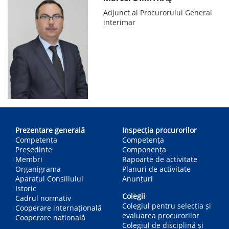
Adjunct al Procurorului General
interimar
Main
navigation
Prezentare generală
Inspecția procurorilor
Competența
Competenţa
Președinte
Componența
Membri
Rapoarte de activitate
Organigrama
Planuri de activitate
Aparatul Consiliului
Anunțuri
Istoric
Colegii
Cadrul normativ
Colegiul pentru selecția și
Cooperare internațională
evaluarea procurorilor
Cooperare națională
Colegiul de disciplină și