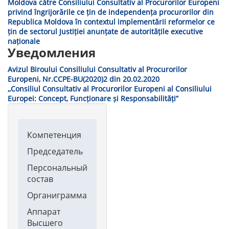
Moldova către Consiliului Consultativ al Procurorilor Europeni
privind îngrijorările ce țin de independența procurorilor din
Republica Moldova în contextul implementării reformelor ce
țin de sectorul Justiției anunțate de autoritățile executive
naționale
Уведомления
Avizul Biroului Consiliului Consultativ al Procurorilor
Europeni, Nr.CCPE-BU(2020)2 din 20.02.2020
,,Consiliul Consultativ al Procurorilor Europeni al Consiliului
Europei: Concept, Funcționare și Responsabilități”
Main
Компетенция
navigation
Председатель
Персональный
состав
Органиграмма
Аппарат
Высшего