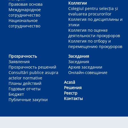
Коллегии
Правовая основа
Colegiul pentru selecția și
Международное
evaluarea procurorilor
сотрудничество
Коллегия по дисциплины и
Национальное
этики
сотрудничество
Коллегия по оценке
деятельности прокуроров
Коллегия по отбору и
перемещению прокуроров
Прозрачность
Заседания
Заявления
Заседания
Прозрачность решений
Архив заседании
Consultări publice asupra
Онлайн-совещание
actelor normative
Acasă
Планы действий
Решения
Годовые отчеты
Реестр
Бюджет
Контакты
Публичные закупки