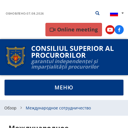
Перейти
Результаты
Результаты пои
к
ОБНОВЛЕНО:
07.08.2026
поиска
основному
содержанию
Online meeting
Youtube
Face
CONSILIUL SUPERIOR AL
PROCURORILOR
garantul independenței și
imparțialității procurorilor
TOGGLE
МЕНЮ
NAVIGATION
Обзор
Международное сотрудничество
Международное