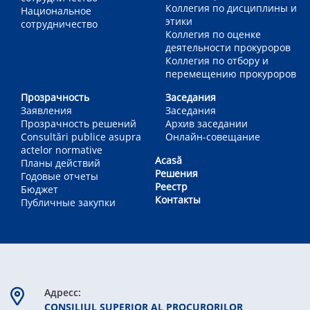
Коллегия по дисциплины и
Национальное
этики
сотрудничество
Коллегия по оценке
деятельности прокуроров
Коллегия по отбору и
перемещению прокуроров
Прозрачность
Заседания
Заявления
Заседания
Прозрачность решений
Архив заседании
Consultări publice asupra
Онлайн-совещание
actelor normative
Acasă
Планы действий
Решения
Годовые отчеты
Реестр
Бюджет
Контакты
Публичные закупки
Aдресс:
CONSILIUL SUPERIOR AL PROCURORILOR