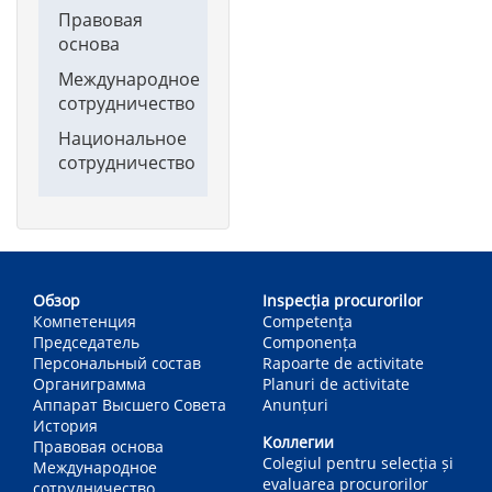
Правовая
основа
Международное
сотрудничество
Национальное
сотрудничество
Main
navigation
Обзор
Inspecția procurorilor
Компетенция
Competenţa
Председатель
Componența
Персональный состав
Rapoarte de activitate
Органиграмма
Planuri de activitate
Аппарат Высшего Совета
Anunțuri
История
Коллегии
Правовая основа
Colegiul pentru selecția și
Международное
evaluarea procurorilor
сотрудничество