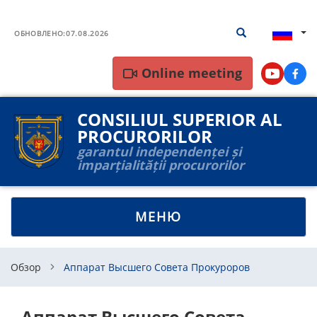
Перейти
Результаты
Результаты пои
к
ОБНОВЛЕНО:
07.08.2026
поиска
основному
содержанию
Online meeting
Youtube
Face
CONSILIUL SUPERIOR AL
PROCURORILOR
garantul independenței și
imparțialității procurorilor
TOGGLE
МЕНЮ
NAVIGATION
Обзор
Аппарат Высшего Совета Прокуроров
Аппарат Высшего Совета