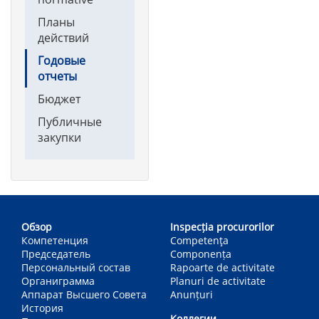
Планы
действий
Годовые
отчеты
Бюджет
Публичные
закупки
Main
navigation
Обзор
Inspecția procurorilor
Компетенция
Competenţa
Председатель
Componența
Персональный состав
Rapoarte de activitate
Органиграмма
Planuri de activitate
Аппарат Высшего Совета
Anunțuri
История
Коллегии