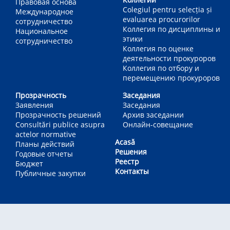
Правовая основа
Colegiul pentru selecția și
Международное
evaluarea procurorilor
сотрудничество
Коллегия по дисциплины и
Национальное
этики
сотрудничество
Коллегия по оценке
деятельности прокуроров
Коллегия по отбору и
перемещению прокуроров
Прозрачность
Заседания
Заявления
Заседания
Прозрачность решений
Архив заседании
Consultări publice asupra
Онлайн-совещание
actelor normative
Acasă
Планы действий
Решения
Годовые отчеты
Реестр
Бюджет
Контакты
Публичные закупки