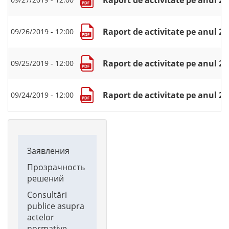
Raport de activitate pe anul 2
09/26/2019 - 12:00
Raport de activitate pe anul 2
09/25/2019 - 12:00
Raport de activitate pe anul 2
09/24/2019 - 12:00
Main
Заявления
navigation
Прозрачность
решений
Consultări
publice asupra
actelor
normative