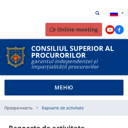
Перейти
Результаты
Результаты пои
к
поиска
основному
содержанию
Online meeting
Youtube
Face
CONSILIUL SUPERIOR AL
PROCURORILOR
garantul independenței și
imparțialității procurorilor
TOGGLE
МЕНЮ
NAVIGATION
Прозрачность
Rapoarte de activitate
Rapoarte de activitate