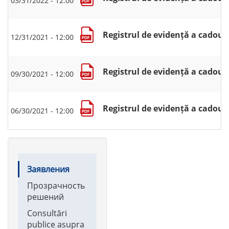
03/31/2022 - 12:00
Registrul de evidență a cadouri
12/31/2021 - 12:00
Registrul de evidență a cadouri
09/30/2021 - 12:00
Registrul de evidență a cadouri
06/30/2021 - 12:00
Main
Заявления
navigation
Прозрачность
решений
Consultări
publice asupra