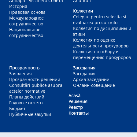
Аппарат Высшего Совета
Anunțuri
История
Коллегии
Правовая основа
Colegiul pentru selecția și
Международное
evaluarea procurorilor
сотрудничество
Коллегия по дисциплины и
Национальное
этики
сотрудничество
Коллегия по оценке
деятельности прокуроров
Коллегия по отбору и
перемещению прокуроров
Прозрачность
Заседания
Заявления
Заседания
Прозрачность решений
Архив заседании
Consultări publice asupra
Онлайн-совещание
actelor normative
Acasă
Планы действий
Решения
Годовые отчеты
Реестр
Бюджет
Контакты
Публичные закупки