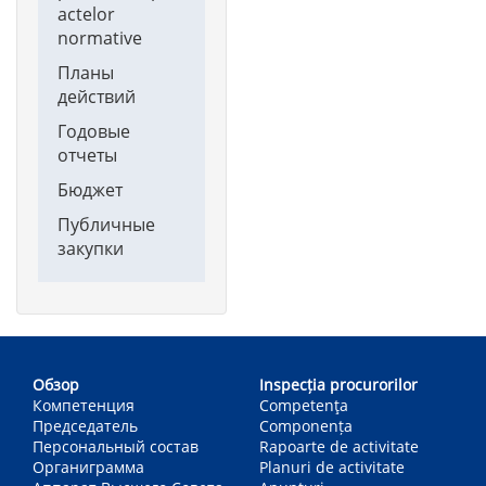
actelor
normative
Планы
действий
Годовые
отчеты
Бюджет
Публичные
закупки
Main
navigation
Обзор
Inspecția procurorilor
Компетенция
Competenţa
Председатель
Componența
Персональный состав
Rapoarte de activitate
Органиграмма
Planuri de activitate