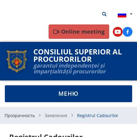
Перейти
Результаты
Результаты пои
к
поиска
основному
содержанию
Online meeting
Youtube
Face
CONSILIUL SUPERIOR AL
PROCURORILOR
garantul independenței și
imparțialității procurorilor
TOGGLE
МЕНЮ
NAVIGATION
Прозрачность
Заявления
Registrul Cadourilor
Registrul Cadourilor