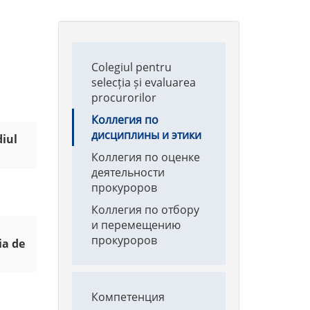
Main
Colegiul pentru
navigation
selecția și evaluarea
procurorilor
Коллегия по
дисциплины и этики
iul
Коллегия по оценке
деятельности
прокуроров
Коллегия по отбору
и перемещению
прокуроров
ia de
Main
Компетенция
navigation