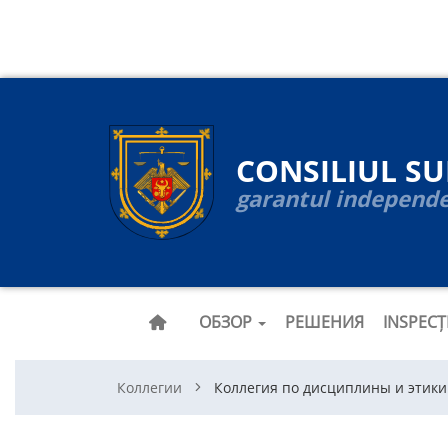
Navigare
Перейти
к
principală
основному
содержанию
CONSILIUL S
garantul independen
ОБЗОР
РЕШЕНИЯ
INSPEC
Коллегии
Коллегия по дисциплины и этики