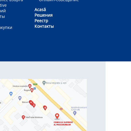
tive
Acasă
вий
Решения
еты
Реестр
Контакты
акупки