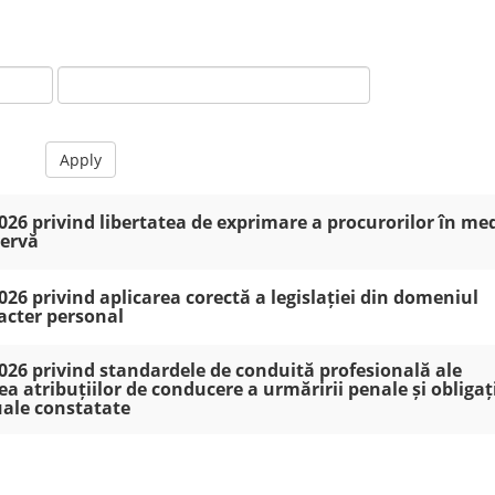
Apply
 privind libertatea de exprimare a procurorilor în med
zervă
 privind aplicarea corectă a legislației din domeniul
racter personal
6 privind standardele de conduită profesională ale
ea atribuțiilor de conducere a urmăririi penale și obligaț
suale constatate