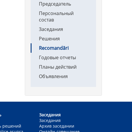
Председатель
Персональный
состав
Заседания
Решения
Recomandări
Годовые отчеты
Планы действий
Объявления
ь
Заседания
Заседания
ь решений
Архив заседании
blice asupra
Онлайн-совещание