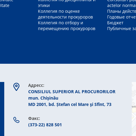
itate
этики
actelor norma
Коллегия по оценке
Планы дейст
деятельности прокуроров
Годовые отч
Коллегия по отбору и
Бюджет
перемещению прокуроров
Публичные з
Aдресс:
CONSILIUL SUPERIOR AL PROCURORILOR
mun. Chişinău
MD 2001, bd. Ștefan cel Mare şi Sfînt, 73
Факс:
(373-22) 828 501