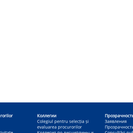
rorilor
Коллегии
Прозрачност
Colegiul pentru selecția și
Заявления
evaluarea procurorilor
Прозрачност
ivitate
Коллегия по дисциплины и
Consultări pu