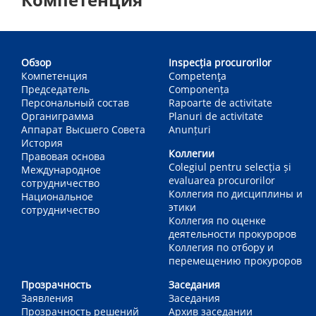
Main
navigation
Обзор
Inspecția procurorilor
Компетенция
Competenţa
Председатель
Componența
Персональный состав
Rapoarte de activitate
Органиграмма
Planuri de activitate
Аппарат Высшего Совета
Anunțuri
История
Коллегии
Правовая основа
Colegiul pentru selecția și
Международное
evaluarea procurorilor
сотрудничество
Коллегия по дисциплины и
Национальное
этики
сотрудничество
Коллегия по оценке
деятельности прокуроров
Коллегия по отбору и
перемещению прокуроров
Прозрачность
Заседания
Заявления
Заседания
Прозрачность решений
Архив заседании