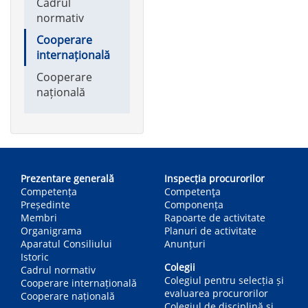
Cadrul
normativ
Cooperare
internațională
Cooperare
națională
Main
navigation
Prezentare generală
Inspecția procurorilor
Competența
Competenţa
Președinte
Componența
Membri
Rapoarte de activitate
Organigrama
Planuri de activitate
Aparatul Consiliului
Anunțuri
Istoric
Colegii
Cadrul normativ
Colegiul pentru selecția și
Cooperare internațională
evaluarea procurorilor
Cooperare națională
Colegiul de disciplină și