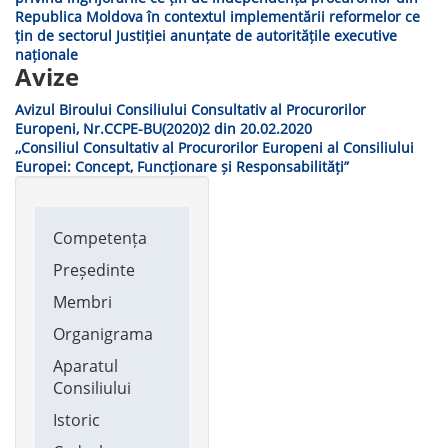
Republica Moldova în contextul implementării reformelor ce
țin de sectorul Justiției anunțate de autoritățile executive
naționale
Avize
Avizul Biroului Consiliului Consultativ al Procurorilor
Europeni, Nr.CCPE-BU(2020)2 din 20.02.2020
,,Consiliul Consultativ al Procurorilor Europeni al Consiliului
Europei: Concept, Funcționare și Responsabilități”
Main
Competența
navigation
Președinte
Membri
Organigrama
Aparatul
Consiliului
Istoric