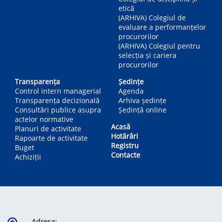
etică
(ARHIVA) Colegiul de
evaluare a performanțelor
procurorilor
(ARHIVA) Colegiul pentru
selecția și cariera
procurorilor
Transparența
Ședințe
Control intern managerial
Agenda
Transparența decizională
Arhiva ședințe
Consultări publice asupra
Ședință online
actelor normative
Acasă
Planuri de activitate
Hotărâri
Rapoarte de activitate
Registru
Buget
Contacte
Achiziții
Adresa: