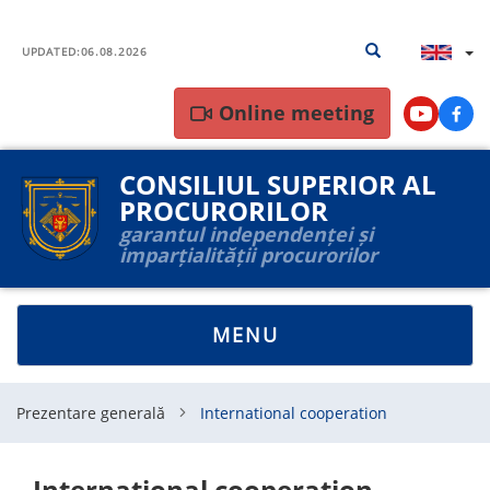
Skip
Search
Search results
to
UPDATED:
06.08.2026
results
main
content
Online meeting
Youtube
Face
CONSILIUL SUPERIOR AL
PROCURORILOR
garantul independenței și
imparțialității procurorilor
TOGGLE
MENU
NAVIGATION
Prezentare generală
International cooperation
International cooperation