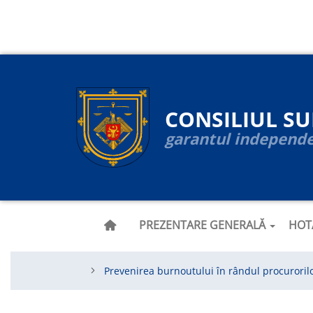
Navigare
Skip
to
principală
main
content
CONSILIUL S
garantul independen
PREZENTARE GENERALĂ
HOT
Prevenirea burnoutului în rândul procurorilor