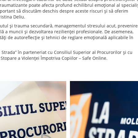
raumatizante poate afecta profund echilibrul emoțional al specialiș
important să discutăm deschis despre aceste riscuri și să oferim
istina Deliu.
outul și trauma secundară, managementul stresului acut, prevenir
lă a muncii și dezvoltarea rezilienței profesionale. De asemenea,
vități de autoreflecție și tehnici de reglare emoțională aplicabile în
 Strada” în parteneriat cu Consiliul Superior al Procurorilor și cu
Stopare a Violenței Împotriva Copiilor – Safe Online.