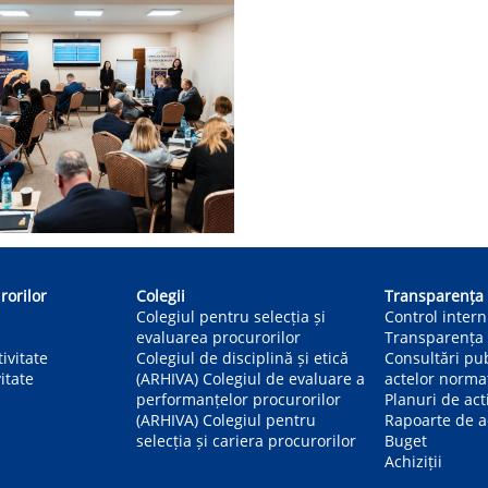
rorilor
Colegii
Transparența
Colegiul pentru selecția și
Control inter
evaluarea procurorilor
Transparența 
ivitate
Colegiul de disciplină și etică
Consultări pu
itate
(ARHIVA) Colegiul de evaluare a
actelor norma
performanțelor procurorilor
Planuri de act
(ARHIVA) Colegiul pentru
Rapoarte de ac
selecția și cariera procurorilor
Buget
Achiziții