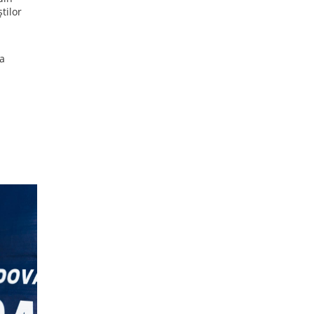
tilor
ea