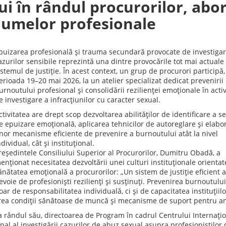
i în rândul procurorilor, abor
raumelor profesionale
puizarea profesională și trauma secundară provocate de investiga
azurilor sensibile reprezintă una dintre provocările tot mai actuale
istemul de justiție. În acest context, un grup de procurori participă,
erioada 19–20 mai 2026, la un atelier specializat dedicat prevenirii
urnoutului profesional și consolidării rezilienței emoționale în acti
e investigare a infracțiunilor cu caracter sexual.
ctivitatea are drept scop dezvoltarea abilităților de identificare a 
e epuizare emoțională, aplicarea tehnicilor de autoreglare și elabo
nor mecanisme eficiente de prevenire a burnoutului atât la nivel
ndividual, cât și instituțional.
reședintele Consiliului Superior al Procurorilor, Dumitru Obadă, a
enționat necesitatea dezvoltării unei culturi instituționale orientat
ănătatea emoțională a procurorilor: „Un sistem de justiție eficient 
evoie de profesioniști rezilienți și susținuți. Prevenirea burnoutulu
oar de responsabilitatea individuală, ci și de capacitatea instituțiil
rea condiții sănătoase de muncă și mecanisme de suport pentru an
a rândul său, directoarea de Program în cadrul Centrului Internațio
nal al investigării cazurilor de abuz sexual asupra profesioniștilor 