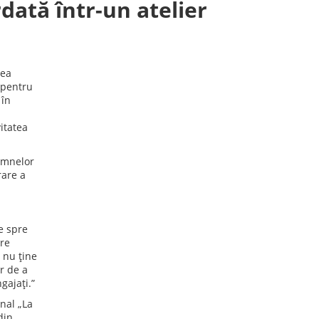
dată într-un atelier
rea
 pentru
 în
vitatea
semnelor
rare a
e spre
are
i nu ține
or de a
gajați.”
nal „La
din