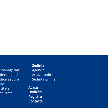
Ședințe
n managerial
Agenda
decizională
Arhiva ședințe
blice asupra
Ședință online
tive
Acasă
ivitate
Hotărâri
tivitate
Registru
Contacte