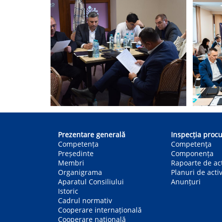
Main
navigation
Prezentare generală
Inspecția procu
Competența
Competenţa
Președinte
Componența
Membri
Rapoarte de act
Organigrama
Planuri de activ
Aparatul Consiliului
Anunțuri
Istoric
Cadrul normativ
Cooperare internațională
Cooperare națională