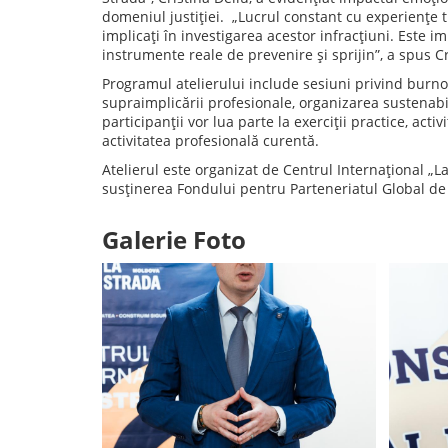
domeniul justiției. „Lucrul constant cu experiențe t
implicați în investigarea acestor infracțiuni. Este 
instrumente reale de prevenire și sprijin”, a spus Cr
Programul atelierului include sesiuni privind burn
supraimplicării profesionale, organizarea sustenabi
participanții vor lua parte la exerciții practice, acti
activitatea profesională curentă.
Atelierul este organizat de Centrul Internațional „La
susținerea Fondului pentru Parteneriatul Global de 
Galerie Foto