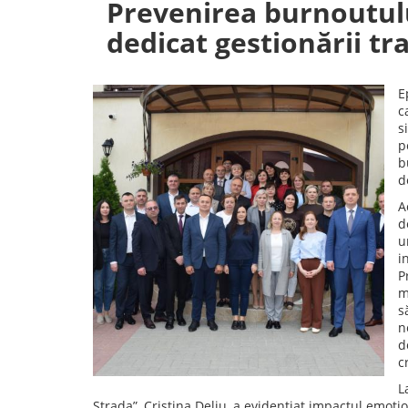
Prevenirea burnoutulu
dedicat gestionării t
E
c
s
p
b
d
A
d
u
i
P
m
s
n
d
c
L
Strada”, Cristina Deliu, a evidențiat impactul emoțio