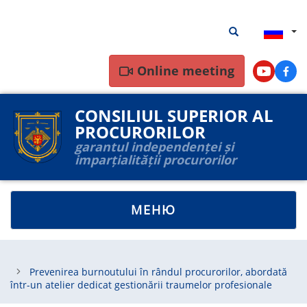
Перейти
Результаты
Результаты пои
к
поиска
основному
содержанию
Online meeting
Youtube
Face
CONSILIUL SUPERIOR AL
PROCURORILOR
garantul independenței și
imparțialității procurorilor
TOGGLE
МЕНЮ
NAVIGATION
Prevenirea burnoutului în rândul procurorilor, abordată
într-un atelier dedicat gestionării traumelor profesionale