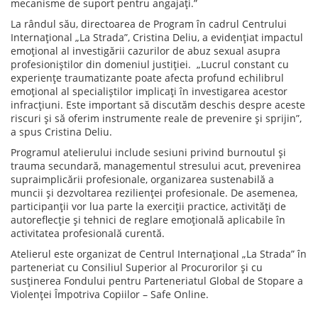
mecanisme de suport pentru angajați.”
La rândul său, directoarea de Program în cadrul Centrului
Internațional „La Strada”, Cristina Deliu, a evidențiat impactul
emoțional al investigării cazurilor de abuz sexual asupra
profesioniștilor din domeniul justiției. „Lucrul constant cu
experiențe traumatizante poate afecta profund echilibrul
emoțional al specialiștilor implicați în investigarea acestor
infracțiuni. Este important să discutăm deschis despre aceste
riscuri și să oferim instrumente reale de prevenire și sprijin”,
a spus Cristina Deliu.
Programul atelierului include sesiuni privind burnoutul și
trauma secundară, managementul stresului acut, prevenirea
supraimplicării profesionale, organizarea sustenabilă a
muncii și dezvoltarea rezilienței profesionale. De asemenea,
participanții vor lua parte la exerciții practice, activități de
autoreflecție și tehnici de reglare emoțională aplicabile în
activitatea profesională curentă.
Atelierul este organizat de Centrul Internațional „La Strada” în
parteneriat cu Consiliul Superior al Procurorilor și cu
susținerea Fondului pentru Parteneriatul Global de Stopare a
Violenței Împotriva Copiilor – Safe Online.