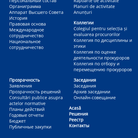
Персональный состав
Rapoarte de activitate
Органиграмма
Planuri de activitate
Аппарат Высшего Совета
Anunțuri
История
Коллегии
Правовая основа
Colegiul pentru selecția și
Международное
evaluarea procurorilor
сотрудничество
Коллегия по дисциплины и
Национальное
этики
сотрудничество
Коллегия по оценке
деятельности прокуроров
Коллегия по отбору и
перемещению прокуроров
Прозрачность
Заседания
Заявления
Заседания
Прозрачность решений
Архив заседании
Consultări publice asupra
Онлайн-совещание
actelor normative
Acasă
Планы действий
Решения
Годовые отчеты
Реестр
Бюджет
Контакты
Публичные закупки