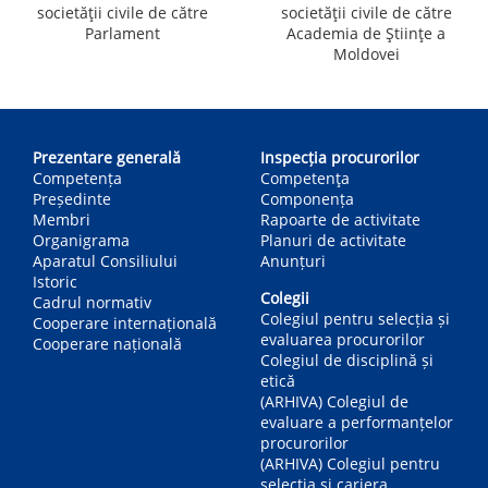
societății civile de către
societății civile de către
Parlament
Academia de Științe a
Moldovei
Main
navigation
Prezentare generală
Inspecția procurorilor
Competența
Competenţa
Președinte
Componența
Membri
Rapoarte de activitate
Organigrama
Planuri de activitate
Aparatul Consiliului
Anunțuri
Istoric
Colegii
Cadrul normativ
Colegiul pentru selecția și
Cooperare internațională
evaluarea procurorilor
Cooperare națională
Colegiul de disciplină și
etică
(ARHIVA) Colegiul de
evaluare a performanțelor
procurorilor
(ARHIVA) Colegiul pentru
selecția și cariera