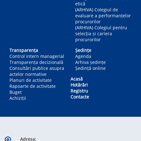
etică
(ARHIVA) Colegiul de
evaluare a performanțelor
procurorilor
(ARHIVA) Colegiul pentru
selecția și cariera
procurorilor
Transparența
Ședințe
Control intern managerial
Agenda
Transparența decizională
Arhiva ședințe
Consultări publice asupra
Ședință online
actelor normative
Acasă
Planuri de activitate
Hotărâri
Rapoarte de activitate
Registru
Buget
Contacte
Achiziții
Adresa: