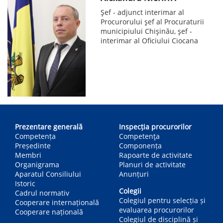
Șef - adjunct interimar al
Procurorului șef al Procuraturii
municipiului Chișinău, șef -
interimar al Oficiului Ciocana
Main
navigation
Prezentare generală
Inspecția procurorilor
Competența
Competenţa
Președinte
Componența
Membri
Rapoarte de activitate
Organigrama
Planuri de activitate
Aparatul Consiliului
Anunțuri
Istoric
Colegii
Cadrul normativ
Colegiul pentru selecția și
Cooperare internațională
evaluarea procurorilor
Cooperare națională
Colegiul de disciplină și