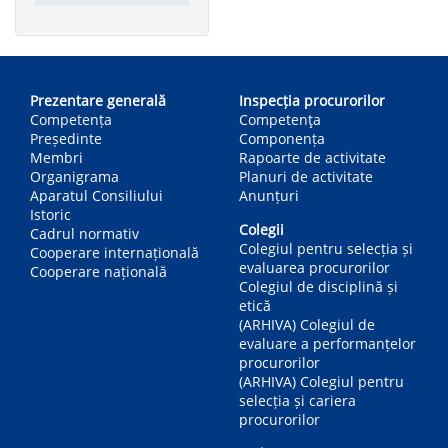
Main
navigation
Prezentare generală
Inspecția procurorilor
Competența
Competenţa
Președinte
Componența
Membri
Rapoarte de activitate
Organigrama
Planuri de activitate
Aparatul Consiliului
Anunțuri
Istoric
Colegii
Cadrul normativ
Colegiul pentru selecția și
Cooperare internațională
evaluarea procurorilor
Cooperare națională
Colegiul de disciplină și
etică
(ARHIVA) Colegiul de
evaluare a performanțelor
procurorilor
(ARHIVA) Colegiul pentru
selecția și cariera
procurorilor