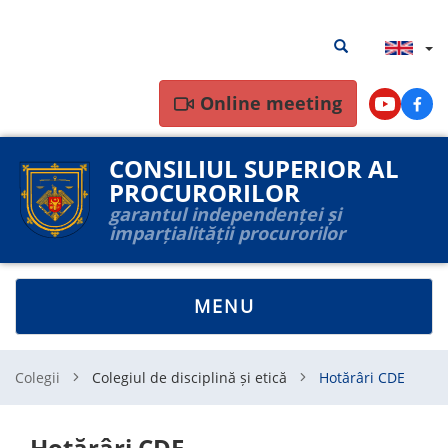
Skip
Search
Search results
to
results
main
content
Online meeting
Youtube
Face
CONSILIUL SUPERIOR AL
PROCURORILOR
garantul independenței și
imparțialității procurorilor
TOGGLE
MENU
NAVIGATION
Colegii
Colegiul de disciplină și etică
Hotărâri CDE
Hotărâri CDE