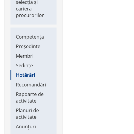
selecția și
cariera
procurorilor
Main
Competența
navigation
Președinte
Membri
Ședințe
Hotărâri
Recomandări
Rapoarte de
activitate
Planuri de
activitate
Anunțuri