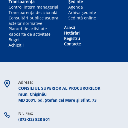
Transparența
Ședințe
Control intern managerial
Agenda
Transparența decizională
Arhiva ședințe
Consultări publice asupra
Ședință online
actelor normative
Acasă
Planuri de activitate
Hotărâri
Rapoarte de activitate
Registru
Buget
Contacte
Achiziții
Adresa:
CONSILIUL SUPERIOR AL PROCURORILOR
mun. Chişinău
MD 2001, bd. Ștefan cel Mare şi Sfînt, 73
Nr. Fax:
(373-22) 828 501