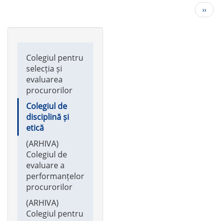
Pagination
Next
››
page
Main
Colegiul pentru
navigation
selecția și
evaluarea
procurorilor
Colegiul de
disciplină și
etică
(ARHIVA)
Colegiul de
evaluare a
performanțelor
procurorilor
(ARHIVA)
Colegiul pentru