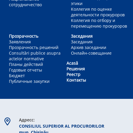
этики
сотрудничество
Коллегия по оценке
деятельности прокуроров
Коллегия по отбору и
перемещению прокуроров
Прозрачность
Заседания
Заявления
Заседания
Прозрачность решений
Архив заседании
Consultări publice asupra
Онлайн-совещание
actelor normative
Acasă
Планы действий
Решения
Годовые отчеты
Реестр
Бюджет
Контакты
Публичные закупки
Aдресс:
CONSILIUL SUPERIOR AL PROCURORILOR
mun. Chişinău