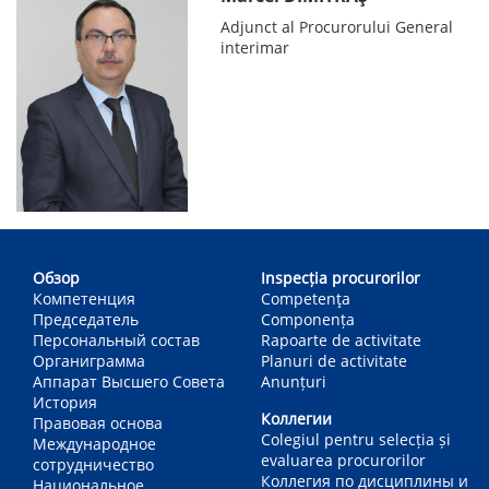
Adjunct al Procurorului General
interimar
Main
navigation
Обзор
Inspecția procurorilor
Компетенция
Competenţa
Председатель
Componența
Персональный состав
Rapoarte de activitate
Органиграмма
Planuri de activitate
Аппарат Высшего Совета
Anunțuri
История
Коллегии
Правовая основа
Colegiul pentru selecția și
Международное
evaluarea procurorilor
сотрудничество
Коллегия по дисциплины и
Национальное