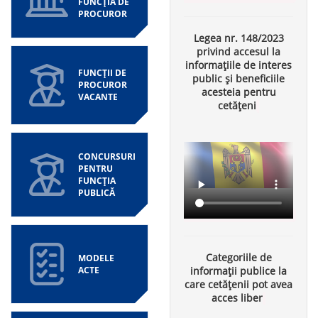
FUNCȚIA DE
PROCUROR
Legea nr. 148/2023
privind accesul la
informațiile de interes
FUNCȚII DE
public și beneficiile
PROCUROR
acesteia pentru
VACANTE
cetățeni
CONCURSURI
PENTRU
FUNCȚIA
PUBLICĂ
Categoriile de
MODELE
ACTE
informații publice la
care cetățenii pot avea
acces liber