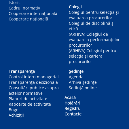
Istoric
Colegii
Cadrul normativ
Colegiul pentru selecția și
Cooperare internațională
evaluarea procurorilor
Cooperare națională
Colegiul de disciplină și
etică
(ARHIVA) Colegiul de
evaluare a performanțelor
procurorilor
(ARHIVA) Colegiul pentru
selecția și cariera
procurorilor
Transparența
Ședințe
Control intern managerial
Agenda
Transparența decizională
Arhiva ședințe
Consultări publice asupra
Ședință online
actelor normative
Acasă
Planuri de activitate
Hotărâri
Rapoarte de activitate
Registru
Buget
Contacte
Achiziții