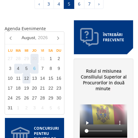
Pagina
‹
Pagina
3
Pagina
4
Pagina
5
Pagina
6
Pagina
7
Pagina
›
anterioară
curentă
următoare
Agenda Evenimente
ÎNTREBĂRI
August,
2026
FRECVENTE
LU
MA
MI
JO
VI
SA
DU
27
28
29
30
31
1
2
3
4
5
6
7
8
9
Rolul si misiunea
Consiliului Superior al
10
11
12
13
14
15
16
Procurorilor in două
minute
17
18
19
20
21
22
23
24
25
26
27
28
29
30
31
1
2
3
4
5
6
CONCURSURI
PENTRU