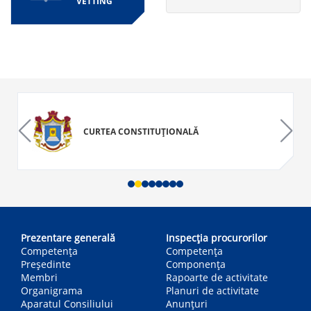
VETTING
CURTEA CONSTITUȚIONALĂ
Main
navigation
Prezentare generală
Inspecția procurorilor
Competența
Competenţa
Președinte
Componența
Membri
Rapoarte de activitate
Organigrama
Planuri de activitate
Aparatul Consiliului
Anunțuri