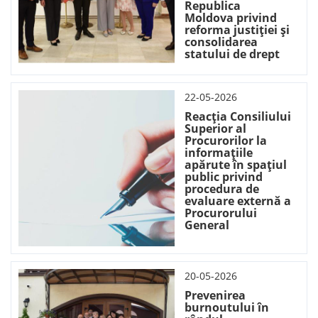
Republica
Moldova privind
reforma justiției și
consolidarea
statului de drept
22-05-2026
Reacția Consiliului
Superior al
Procurorilor la
informațiile
apărute în spațiul
public privind
procedura de
evaluare externă a
Procurorului
General
20-05-2026
Prevenirea
burnoutului în