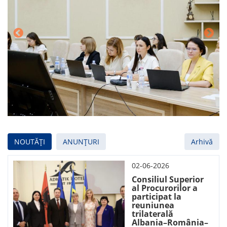
NOUTĂȚI
ANUNȚURI
Arhivă
02-06-2026
Consiliul Superior
al Procurorilor a
participat la
reuniunea
trilaterală
Albania–România–