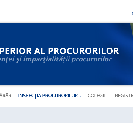
UPERIOR AL PROCURORILOR
ței și imparțialității procurorilor
ĂRÂRI
INSPECȚIA PROCURORILOR
COLEGII
REGIST