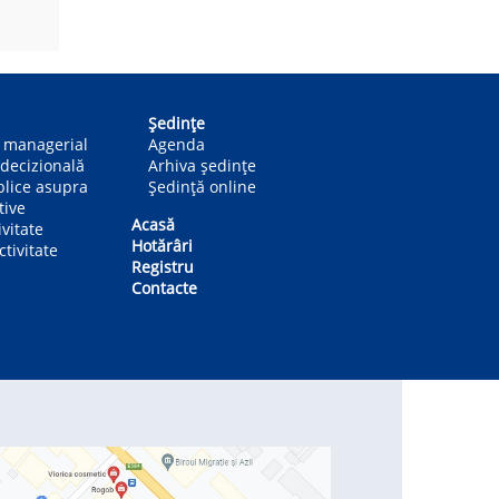
Ședințe
n managerial
Agenda
decizională
Arhiva ședințe
blice asupra
Ședință online
tive
Acasă
ivitate
Hotărâri
tivitate
Registru
Contacte