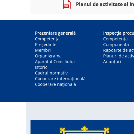
Planul de activitate al 
Main
navigation
Prezentare generală
Inspecția procu
Competența
Competenţa
Președinte
Componența
Membri
Rapoarte de act
Organigrama
Planuri de activ
Aparatul Consiliului
Anunțuri
Istoric
Cadrul normativ
Cooperare internațională
Cooperare națională