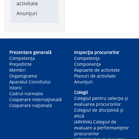
activitate
Anunțuri
Main
navigation
Prezentare generală
Inspecția procurorilor
Competența
Competenţa
Președinte
Componența
Membri
Rapoarte de activitate
Organigrama
Planuri de activitate
Aparatul Consiliului
Anunțuri
Istoric
Colegii
Cadrul normativ
Colegiul pentru selecția și
Cooperare internațională
evaluarea procurorilor
Cooperare națională
Colegiul de disciplină și
etică
(ARHIVA) Colegiul de
evaluare a performanțelor
procurorilor