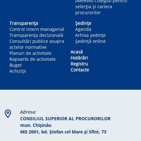
(ARHIVA) Colegiul pentru
selecția și cariera
procurorilor
Transparența
Ședințe
Control intern managerial
Agenda
Transparența decizională
Arhiva ședințe
Consultări publice asupra
Ședință online
actelor normative
Acasă
Planuri de activitate
Hotărâri
Rapoarte de activitate
Registru
Buget
Contacte
Achiziții
Adresa:
CONSILIUL SUPERIOR AL PROCURORILOR
mun. Chişinău
MD 2001, bd. Ștefan cel Mare şi Sfînt, 73