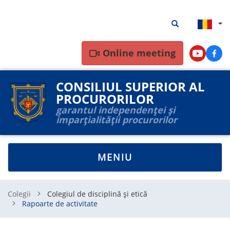
Mergi
Rezultate
Rezultate căutar
la
căutare
conţinutul
principal
Online meeting
Youtube
Face
CONSILIUL SUPERIOR AL
PROCURORILOR
garantul independenței și
imparțialității procurorilor
TOGGLE
MENIU
NAVIGATION
Colegii
Colegiul de disciplină și etică
Rapoarte de activitate