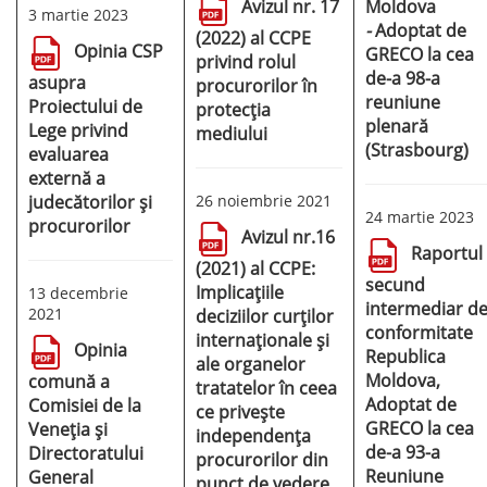
Moldova
Avizul nr. 17
3 martie 2023
-
Adoptat de
(2022) al CCPE
Opinia CSP
GRECO la cea
privind rolul
de-a 98-a
asupra
procurorilor în
reuniune
Proiectului de
protecția
plenară
Lege privind
mediului
(Strasbourg)
evaluarea
externă a
judecătorilor și
26 noiembrie 2021
24 martie 2023
procurorilor
Avizul nr.16
Raportul
(2021) al CCPE:
secund
Implicațiile
13 decembrie
intermediar d
2021
deciziilor curților
conformitate
internaționale și
Opinia
Republica
ale organelor
Moldova,
comună a
tratatelor în ceea
Adoptat de
Comisiei de la
ce privește
GRECO la cea
Veneția și
independența
de-a 93-a
Directoratului
procurorilor din
Reuniune
General
punct de vedere