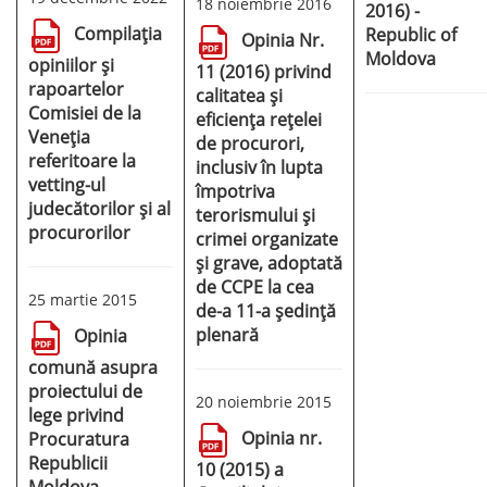
18 noiembrie 2016
2016) -
Compilația
Republic of
Opinia Nr.
Moldova
opiniilor și
11 (2016) privind
rapoartelor
calitatea și
Comisiei de la
eficiența rețelei
Veneția
de procurori,
referitoare la
inclusiv în lupta
vetting-ul
împotriva
judecătorilor și al
terorismului și
procurorilor
crimei organizate
și grave, adoptată
de CCPE la cea
25 martie 2015
de-a 11-a ședință
plenară
Opinia
comună asupra
proiectului de
20 noiembrie 2015
lege privind
Opinia nr.
Procuratura
Republicii
10 (2015) a