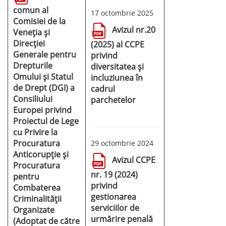
comun al
17 octombrie 2025
Comisiei de la
Avizul nr.20
Veneția și
Direcției
(2025) al CCPE
Generale pentru
privind
Drepturile
diversitatea și
Omului și Statul
incluziunea în
de Drept (DGI) a
cadrul
Consiliului
parchetelor
Europei privind
Proiectul de Lege
cu Privire la
Procuratura
29 octombrie 2024
Anticorupție și
Avizul CCPE
Procuratura
nr. 19 (2024)
pentru
privind
Combaterea
gestionarea
Criminalității
serviciilor de
Organizate
urmărire penală
(Adoptat de către