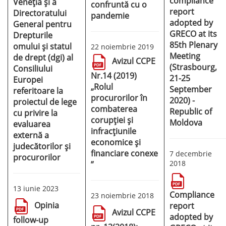
compliance
Veneția și a
confruntă cu o
report
Directoratului
pandemie
adopted by
General pentru
GRECO at its
Drepturile
85th Plenary
omului și statul
22 noiembrie 2019
Meeting
de drept (dgi) al
Avizul CCPE
(Strasbourg,
Consiliului
Nr.14 (2019)
21-25
Europei
„Rolul
September
referitoare la
procurorilor în
2020) -
proiectul de lege
combaterea
Republic of
cu privire la
corupției și
Moldova
evaluarea
infracțiunile
externă a
economice și
judecătorilor și
financiare conexe
7 decembrie
procurorilor
2018
”
13 iunie 2023
Compliance
23 noiembrie 2018
Opinia
report
Avizul CCPE
adopted by
follow-up