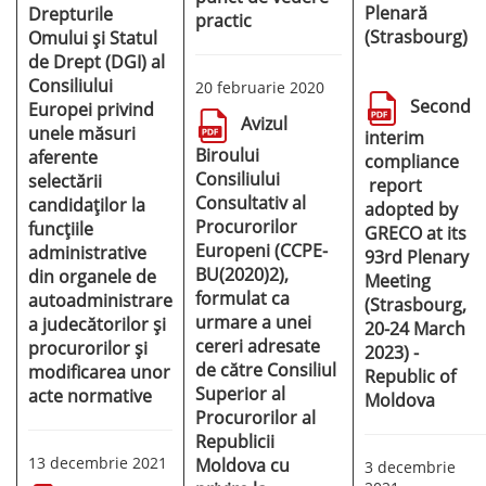
Plenară
Drepturile
practic
(Strasbourg)
Omului și Statul
de Drept (DGI) al
Consiliului
20 februarie 2020
Second
Europei privind
Avizul
unele măsuri
interim
Biroului
aferente
compliance
Consiliului
selectării
report
Consultativ al
candidaților la
adopted by
Procurorilor
funcțiile
GRECO at its
Europeni (CCPE-
administrative
93rd Plenary
BU(2020)2),
din organele de
Meeting
formulat ca
autoadministrare
(Strasbourg,
urmare a unei
a judecătorilor și
20-24 March
cereri adresate
procurorilor și
2023) -
de către Consiliul
modificarea unor
Republic of
Superior al
acte normative
Moldova
Procurorilor al
Republicii
13 decembrie 2021
Moldova cu
3 decembrie