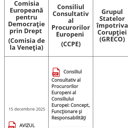
Comisia
Consiliul
Europeană
Grupul
Consultativ
pentru
Statelor
al
Democrație
împotriva
Procurorilor
prin Drept
Corupției
Europeni
(GRECO)
(Comisia de
(CCPE)
la Veneția)
Consiliul
Consultativ al
Procurorilor
Europeni al
Consiliului
Europei: Concept,
15 decembrie 2025
Funcționare și
Responsabilități
AVIZUL