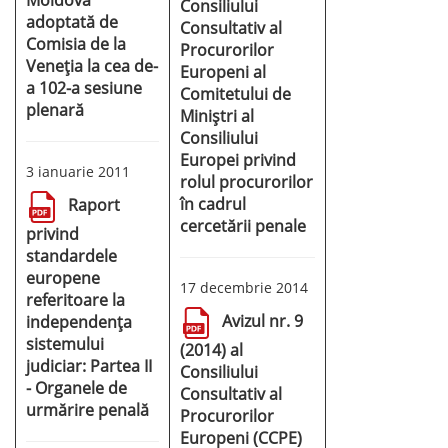
Moldova
Consiliului
adoptată de
Consultativ al
Comisia de la
Procurorilor
Veneția la cea de-
Europeni al
a 102-a sesiune
Comitetului de
plenară
Miniștri al
Consiliului
Europei privind
3 ianuarie 2011
rolul procurorilor
în cadrul
Raport
cercetării penale
privind
standardele
europene
17 decembrie 2014
referitoare la
Avizul nr. 9
independența
sistemului
(2014) al
judiciar: Partea II
Consiliului
- Organele de
Consultativ al
urmărire penală
Procurorilor
Europeni (CCPE)