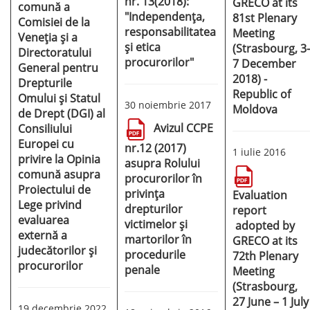
nr. 13(2018):
GRECO at its
comună a
"Independența,
81st Plenary
Comisiei de la
responsabilitatea
Meeting
Veneția și a
și etica
(Strasbourg, 3-
Directoratului
procurorilor"
7 December
General pentru
2018) -
Drepturile
Republic of
Omului și Statul
30 noiembrie 2017
Moldova
de Drept (DGI) al
Avizul CCPE
Consiliului
Europei cu
nr.12 (2017)
1 iulie 2016
privire la Opinia
asupra Rolului
comună asupra
procurorilor în
Proiectului de
privința
Evaluation
Lege privind
drepturilor
report
evaluarea
victimelor și
adopted by
externă a
martorilor în
GRECO at its
judecătorilor și
procedurile
72th Plenary
procurorilor
penale
Meeting
(Strasbourg,
27 June – 1 July
19 decembrie 2022