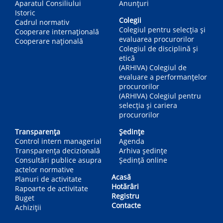
Aparatul Consiliului
Anunțuri
Istoric
Colegii
Cadrul normativ
Colegiul pentru selecția și
Cooperare internațională
evaluarea procurorilor
Cooperare națională
Colegiul de disciplină și
etică
(ARHIVA) Colegiul de
evaluare a performanțelor
procurorilor
(ARHIVA) Colegiul pentru
selecția și cariera
procurorilor
Transparența
Ședințe
Control intern managerial
Agenda
Transparența decizională
Arhiva ședințe
Consultări publice asupra
Ședință online
actelor normative
Acasă
Planuri de activitate
Hotărâri
Rapoarte de activitate
Registru
Buget
Contacte
Achiziții