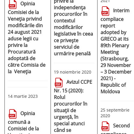
privire la
2021
Opinia
independența
Interim
Comisiei de la
procurorilor în
Veneția privind
compliace
contextul
modificările din
report
modificărilor
24 august 2021
adopted by
legislative în ceea
aduse legii cu
GRECO at its
ce privește
privire la
89th Plenary
serviciul de
Procuratură
Meeting
urmărire penală
adoptată de
(Strasbourg,
către Comisia de
29 November
la Veneția
– 3 December
19 noiembrie 2020
2021) -
Avizul CCPE
Republic of
Nr. 15 (2020):
Moldova
14 martie 2023
Rolul
procurorilor în
situații de
25 septembrie
Opinia
2020
urgență, în
comună a
special atunci
Second
Comisiei de la
când se