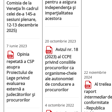
pentru a asigura
Comisia de la
independența și
Veneția în cadrul
imparțialitatea
celei de-a 145-a
acestora
sesiuni plenare,
12-13 decembrie
2025)
20 octombrie 2023
7 iunie 2023
Avizul nr. 18
Opinia
(2023) al CCPE
repetată a CSP
privind consiliile
asupra
procurorilor ca
Proiectului de
22 noiembrie
organisme-cheie
2024
Lege privind
ale autonomiei
evaluarea
de conducere a
Al treilea
externă a
procurorilor
raport
judecătorilor și
intermediar
d
procurorilor
conformitate
4 octombrie 2022
-
Republica