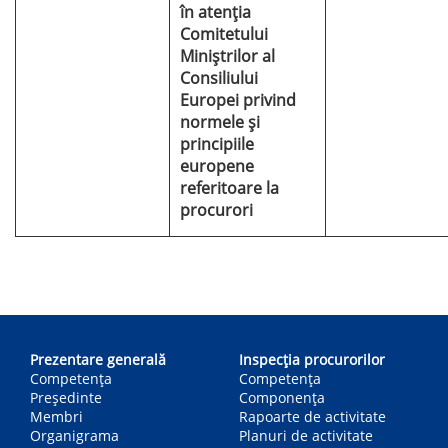
în atenția
Comitetului
Miniştrilor al
Consiliului
Europei privind
normele și
principiile
europene
referitoare la
procurori
Main
navigation
Prezentare generală
Inspecția procurorilor
Competența
Competenţa
Președinte
Componența
Membri
Rapoarte de activitate
Organigrama
Planuri de activitate