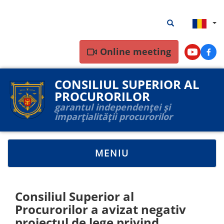
Mergi
Rezultate
Rezultate căutar
la
căutare
conţinutul
principal
Online meeting
Youtube
Face
CONSILIUL SUPERIOR AL
PROCURORILOR
garantul independenței și
imparțialității procurorilor
TOGGLE
MENIU
NAVIGATION
Consiliul Superior al
Procurorilor a avizat negativ
proiectul de lege privind