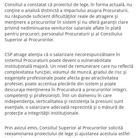
Consiliul a constatat că proiectul de lege, în forma actuală, nu
conține o analiză distinctă a impactului asupra Procuraturii,
nu răspunde suficient dificultăților reale de atragere și
menținere a procurorilor în sistem și nu oferă garanții clare
privind nediminuarea veniturilor salariale aflate în plată
pentru procurori, personalul Procuraturii și al Consiliului
Superior al Procurorilor.
CSP atrage atenția că o salarizare necorespunzătoare în
sistemul Procuraturii poate deveni o vulnerabilitate
instituțională majoră. Un nivel de remunerare care nu reflectă
complexitatea funcției, volumul de muncă, gradul de risc și
exigențele profesionale poate afecta grav atractivitatea
profesiei, poate accentua plecările din sistem și poate
descuraja menținerea în Procuratură a procurorilor integri,
competenți și profesioniști. Într-un domeniu în care
independența, verticalitatea și rezistența la presiuni sunt
esențiale, o salarizare adecvată reprezintă și o măsură de
protecție a integrității instituționale.
Prin avizul emis, Consiliul Superior al Procurorilor solicită
reexaminarea proiectului de lege și ajustarea acestuia astfel