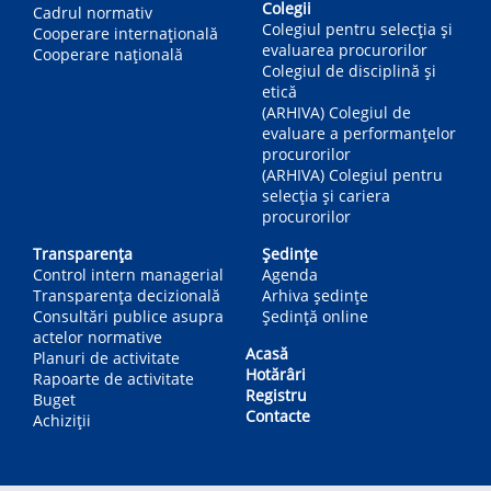
Colegii
Cadrul normativ
Colegiul pentru selecția și
Cooperare internațională
evaluarea procurorilor
Cooperare națională
Colegiul de disciplină și
etică
(ARHIVA) Colegiul de
evaluare a performanțelor
procurorilor
(ARHIVA) Colegiul pentru
selecția și cariera
procurorilor
Transparența
Ședințe
Control intern managerial
Agenda
Transparența decizională
Arhiva ședințe
Consultări publice asupra
Ședință online
actelor normative
Acasă
Planuri de activitate
Hotărâri
Rapoarte de activitate
Registru
Buget
Contacte
Achiziții