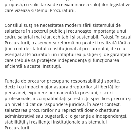
propusă, cu solicitarea de reexaminare a soluțiilor legislative
care vizează sistemul Procuraturii.
Consiliul susține necesitatea modernizării sistemului de
salarizare în sectorul public și recunoaște importanța unui
cadru salarial mai clar, echitabil și sustenabil. Totuși, în cazul
Procuraturii, o asemenea reformă nu poate fi realizată fără a
ține cont de statutul constituțional al procurorului, de rolul
esențial al Procuraturii în înfăptuirea justiției și de garanțiile
care trebuie să protejeze independența și funcționarea
eficientă a acestei instituții.
Funcția de procuror presupune responsabilități sporite,
decizii cu impact major asupra drepturilor și libertăților
persoanei, expunere permanentă la presiuni, riscuri
profesionale, incompatibilități și restricții specifice, precum și
un nivel ridicat de răspundere juridică. În acest context,
salarizarea procurorilor nu reprezintă doar o chestiune
administrativă sau bugetară, ci o garanție a independenței,
stabilității și rezilienței instituționale a sistemului
Procuraturii.