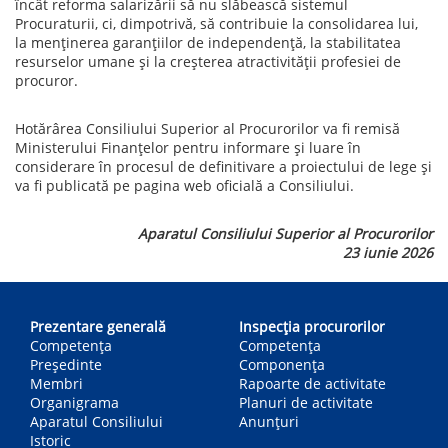
încât reforma salarizării să nu slăbească sistemul
Procuraturii, ci, dimpotrivă, să contribuie la consolidarea lui,
la menținerea garanțiilor de independență, la stabilitatea
resurselor umane și la creșterea atractivității profesiei de
procuror.
Hotărârea Consiliului Superior al Procurorilor va fi remisă
Ministerului Finanțelor pentru informare și luare în
considerare în procesul de definitivare a proiectului de lege și
va fi publicată pe pagina web oficială a Consiliului.
Aparatul Consiliului Superior al Procurorilor
23 iunie 2026
Main
navigation
Prezentare generală
Inspecția procurorilor
Competența
Competenţa
Președinte
Componența
Membri
Rapoarte de activitate
Organigrama
Planuri de activitate
Aparatul Consiliului
Anunțuri
Istoric