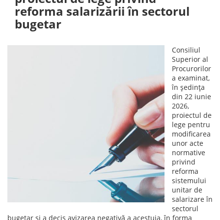
reforma salarizării în sectorul
bugetar
Consiliul
Superior al
Procurorilor
a examinat,
în ședința
din 22 iunie
2026,
proiectul de
lege pentru
modificarea
unor acte
normative
privind
reforma
sistemului
unitar de
salarizare în
sectorul
bugetar și a decis avizarea negativă a acestuia, în forma