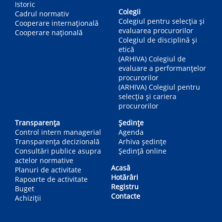
Istoric
Colegii
Cadrul normativ
Colegiul pentru selecția și
Cooperare internațională
evaluarea procurorilor
Cooperare națională
Colegiul de disciplină și
etică
(ARHIVA) Colegiul de
evaluare a performanțelor
procurorilor
(ARHIVA) Colegiul pentru
selecția și cariera
procurorilor
Transparența
Ședințe
Control intern managerial
Agenda
Transparența decizională
Arhiva ședințe
Consultări publice asupra
Ședință online
actelor normative
Acasă
Planuri de activitate
Hotărâri
Rapoarte de activitate
Registru
Buget
Contacte
Achiziții