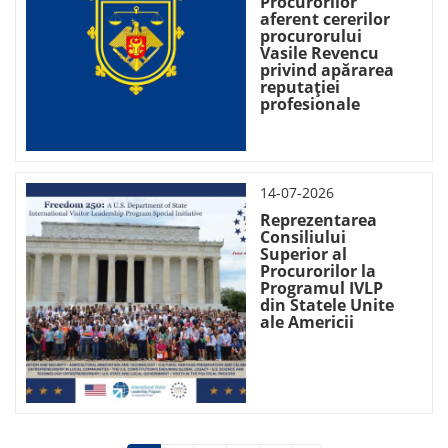
Procurorilor
aferent cererilor
procurorului
Vasile Revencu
privind apărarea
reputației
profesionale
14-07-2026
Reprezentarea
Consiliului
Superior al
Procurorilor la
Programul IVLP
din Statele Unite
ale Americii
Paginare