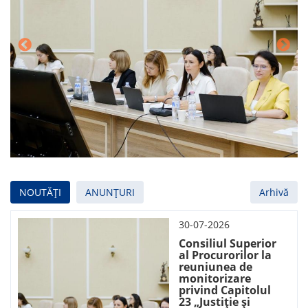
NOUTĂȚI
ANUNȚURI
Arhivă
30-07-2026
Consiliul Superior
al Procurorilor la
reuniunea de
monitorizare
privind Capitolul
23 „Justiție și