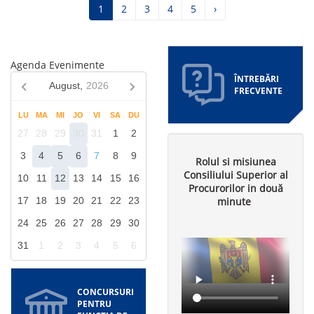
Pagina
1
Pagina
2
Pagina
3
Pagina
4
Pagina
5
Pagina
›
curentă
următoare
Agenda Evenimente
ÎNTREBĂRI
August,
2026
FRECVENTE
LU
MA
MI
JO
VI
SA
DU
27
28
29
30
31
1
2
3
4
5
6
7
8
9
Rolul si misiunea
Consiliului Superior al
10
11
12
13
14
15
16
Procurorilor in două
minute
17
18
19
20
21
22
23
24
25
26
27
28
29
30
31
1
2
3
4
5
6
CONCURSURI
PENTRU