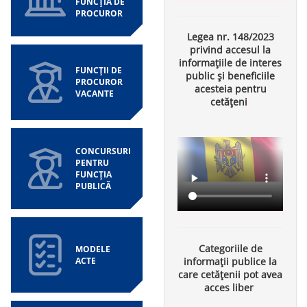
FUNCȚIA DE
PROCUROR
Legea nr. 148/2023
privind accesul la
informațiile de interes
FUNCȚII DE
public și beneficiile
PROCUROR
acesteia pentru
VACANTE
cetățeni
CONCURSURI
PENTRU
FUNCȚIA
PUBLICĂ
Categoriile de
MODELE
ACTE
informații publice la
care cetățenii pot avea
acces liber