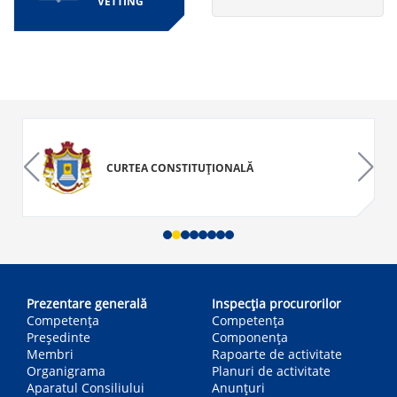
VETTING
CURTEA CONSTITUȚIONALĂ
Main
navigation
Prezentare generală
Inspecția procurorilor
Competența
Competenţa
Președinte
Componența
Membri
Rapoarte de activitate
Organigrama
Planuri de activitate
Aparatul Consiliului
Anunțuri