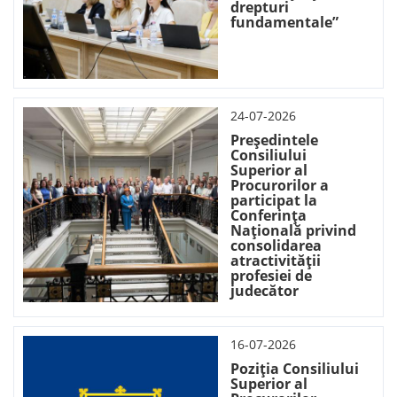
drepturi
fundamentale”
24-07-2026
Președintele
Consiliului
Superior al
Procurorilor a
participat la
Conferința
Națională privind
consolidarea
atractivității
profesiei de
judecător
16-07-2026
Poziția Consiliului
Superior al