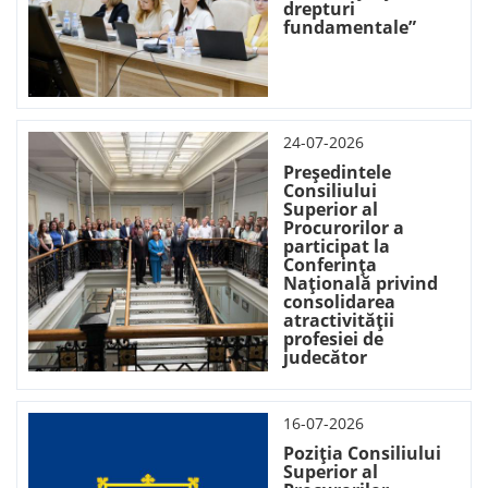
drepturi
fundamentale”
24-07-2026
Președintele
Consiliului
Superior al
Procurorilor a
participat la
Conferința
Națională privind
consolidarea
atractivității
profesiei de
judecător
16-07-2026
Poziția Consiliului
Superior al