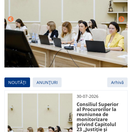
NOUTĂȚI
ANUNȚURI
Arhivă
30-07-2026
Consiliul Superior
al Procurorilor la
reuniunea de
monitorizare
privind Capitolul
23 „Justiție și