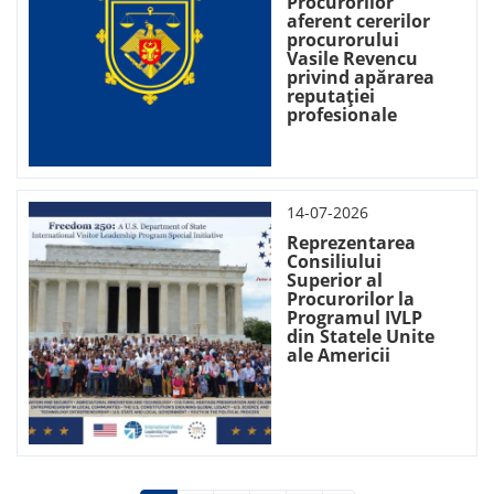
Procurorilor
aferent cererilor
procurorului
Vasile Revencu
privind apărarea
reputației
profesionale
14-07-2026
Reprezentarea
Consiliului
Superior al
Procurorilor la
Programul IVLP
din Statele Unite
ale Americii
Paginare