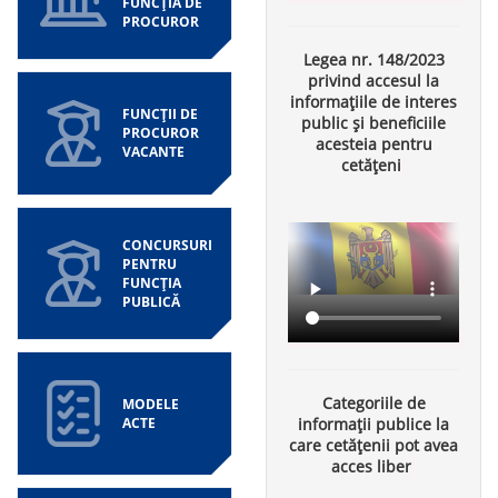
FUNCȚIA DE
PROCUROR
Legea nr. 148/2023
privind accesul la
informațiile de interes
FUNCȚII DE
public și beneficiile
PROCUROR
acesteia pentru
VACANTE
cetățeni
CONCURSURI
PENTRU
FUNCȚIA
PUBLICĂ
Categoriile de
MODELE
ACTE
informații publice la
care cetățenii pot avea
acces liber