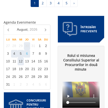
Pagina
1
Pagina
2
Pagina
3
Pagina
4
Pagina
5
Pagina
›
curentă
următoare
Agenda Evenimente
ÎNTREBĂRI
August,
2026
FRECVENTE
LU
MA
MI
JO
VI
SA
DU
27
28
29
30
31
1
2
3
4
5
6
7
8
9
Rolul si misiunea
Consiliului Superior al
10
11
12
13
14
15
16
Procurorilor in două
minute
17
18
19
20
21
22
23
24
25
26
27
28
29
30
31
1
2
3
4
5
6
CONCURSURI
PENTRU