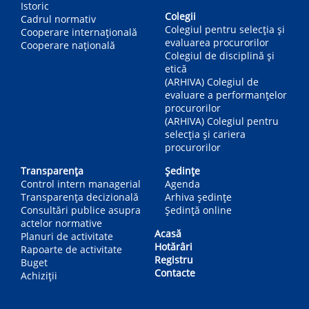
Istoric
Colegii
Cadrul normativ
Colegiul pentru selecția și
Cooperare internațională
evaluarea procurorilor
Cooperare națională
Colegiul de disciplină și
etică
(ARHIVA) Colegiul de
evaluare a performanțelor
procurorilor
(ARHIVA) Colegiul pentru
selecția și cariera
procurorilor
Transparența
Ședințe
Control intern managerial
Agenda
Transparența decizională
Arhiva ședințe
Consultări publice asupra
Ședință online
actelor normative
Acasă
Planuri de activitate
Hotărâri
Rapoarte de activitate
Registru
Buget
Contacte
Achiziții