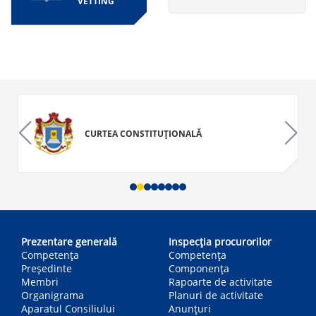
VETTING
CURTEA CONSTITUȚIONALĂ
Main
navigation
Prezentare generală
Inspecția procurorilor
Competența
Competenţa
Președinte
Componența
Membri
Rapoarte de activitate
Organigrama
Planuri de activitate
Aparatul Consiliului
Anunțuri