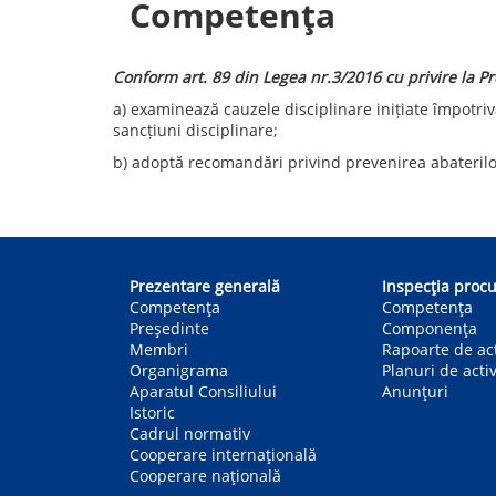
Competența
Conform art. 89 din Legea nr.3/2016 cu privire la P
a) examinează cauzele disciplinare inițiate împotriva
sancțiuni disciplinare;
b) adoptă recomandări privind prevenirea abaterilor 
Main
navigation
Prezentare generală
Inspecția procu
Competența
Competenţa
Președinte
Componența
Membri
Rapoarte de act
Organigrama
Planuri de activ
Aparatul Consiliului
Anunțuri
Istoric
Cadrul normativ
Cooperare internațională
Cooperare națională