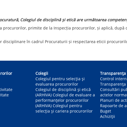
rocuratură, Colegiul de disciplină și etică are următoarea competen
 procurorilor, primite de la Inspecția procurorilor, și aplică, după 
disciplinare în cadrul Procuraturii și respectarea eticii procuroril
rorilor
Colegii
Transparența
Colegiul pentru selecția și
Control inter
evaluarea procurorilor
Transparența 
ivitate
Colegiul de disciplină și etică
Consultări pu
itate
(ARHIVA) Colegiul de evaluare a
actelor norma
performanțelor procurorilor
Planuri de act
(ARHIVA) Colegiul pentru
Rapoarte de ac
selecția și cariera procurorilor
Buget
Achiziții