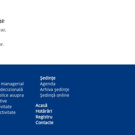
ță:
caz,
or.
Ședințe
n managerial
Agenda
decizională
Arhiva ședințe
blice asupra
Ședință online
tive
Acasă
ivitate
Hotărâri
tivitate
Registru
Contacte