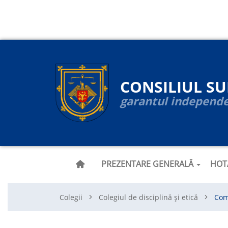
Navigare
Mergi
la
principală
conţinutul
principal
CONSILIUL S
garantul independen
PREZENTARE GENERALĂ
HOT
Colegii
Colegiul de disciplină și etică
Com