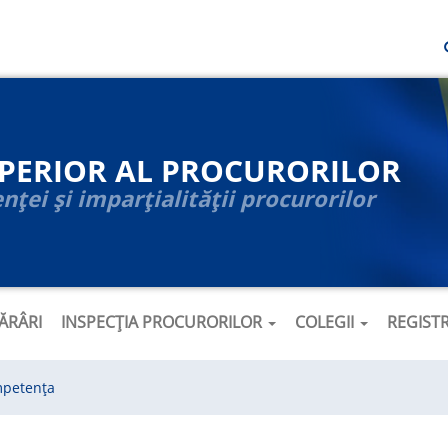
UPERIOR AL PROCURORILOR
ței și imparțialității procurorilor
ĂRÂRI
INSPECȚIA PROCURORILOR
COLEGII
REGIST
petența