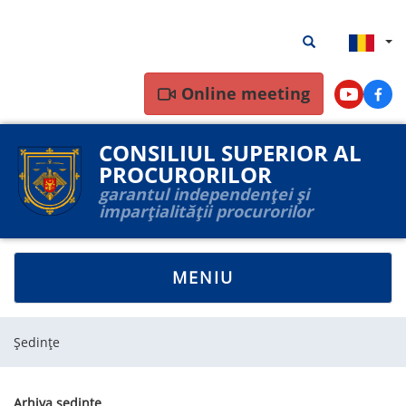
Mergi
Rezultate
Rezultate căutar
la
căutare
conţinutul
principal
Online meeting
Youtube
Face
CONSILIUL SUPERIOR AL
PROCURORILOR
garantul independenței și
imparțialității procurorilor
TOGGLE
MENIU
NAVIGATION
Ședințe
Arhiva ședințe