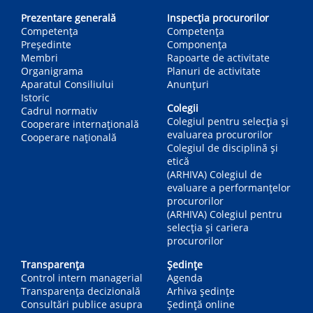
navigation
Prezentare generală
Inspecția procurorilor
Competența
Competenţa
Președinte
Componența
Membri
Rapoarte de activitate
Organigrama
Planuri de activitate
Aparatul Consiliului
Anunțuri
Istoric
Colegii
Cadrul normativ
Colegiul pentru selecția și
Cooperare internațională
evaluarea procurorilor
Cooperare națională
Colegiul de disciplină și
etică
(ARHIVA) Colegiul de
evaluare a performanțelor
procurorilor
(ARHIVA) Colegiul pentru
selecția și cariera
procurorilor
Transparența
Ședințe
Control intern managerial
Agenda
Transparența decizională
Arhiva ședințe
Consultări publice asupra
Ședință online