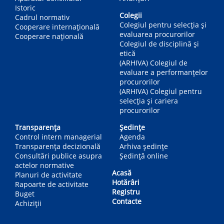
Istoric
Colegii
Cadrul normativ
Colegiul pentru selecția și
Cooperare internațională
evaluarea procurorilor
Cooperare națională
Colegiul de disciplină și
etică
(ARHIVA) Colegiul de
evaluare a performanțelor
procurorilor
(ARHIVA) Colegiul pentru
selecția și cariera
procurorilor
Transparența
Ședințe
Control intern managerial
Agenda
Transparența decizională
Arhiva ședințe
Consultări publice asupra
Ședință online
actelor normative
Acasă
Planuri de activitate
Hotărâri
Rapoarte de activitate
Registru
Buget
Contacte
Achiziții