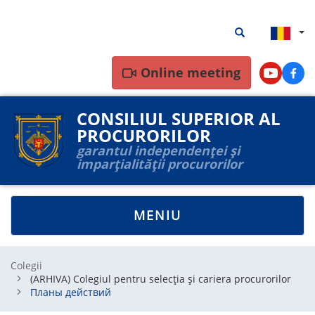
Mergi
Rezultate
Rezultate căutar
la
căutare
conţinutul
principal
Online meeting
Youtube
Face
CONSILIUL SUPERIOR AL
PROCURORILOR
garantul independenței și
imparțialității procurorilor
TOGGLE
MENIU
NAVIGATION
Colegii
(ARHIVA) Colegiul pentru selecția și cariera procurorilor
Планы действий