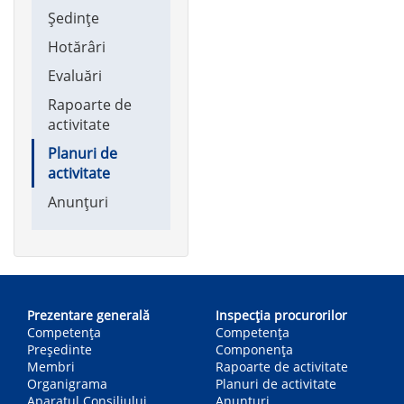
Ședințe
Hotărâri
Evaluări
Rapoarte de
activitate
Planuri de
activitate
Anunțuri
Main
navigation
Prezentare generală
Inspecția procurorilor
Competența
Competenţa
Președinte
Componența
Membri
Rapoarte de activitate
Organigrama
Planuri de activitate
Aparatul Consiliului
Anunțuri