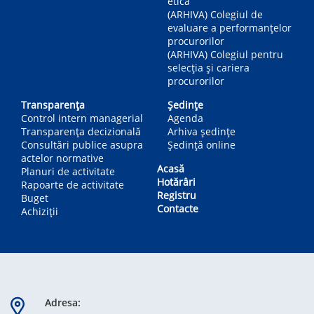
etică
(ARHIVA) Colegiul de
evaluare a performanțelor
procurorilor
(ARHIVA) Colegiul pentru
selecția și cariera
procurorilor
Transparența
Ședințe
Control intern managerial
Agenda
Transparența decizională
Arhiva ședințe
Consultări publice asupra
Ședință online
actelor normative
Acasă
Planuri de activitate
Hotărâri
Rapoarte de activitate
Registru
Buget
Contacte
Achiziții
Adresa: