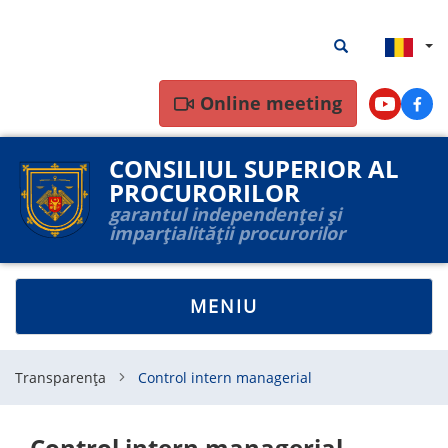
Mergi
Rezultate
Rezultate căutar
la
căutare
conţinutul
principal
Online meeting
Youtube
Face
CONSILIUL SUPERIOR AL
PROCURORILOR
garantul independenței și
imparțialității procurorilor
TOGGLE
MENIU
NAVIGATION
Transparența
Control intern managerial
Control intern managerial