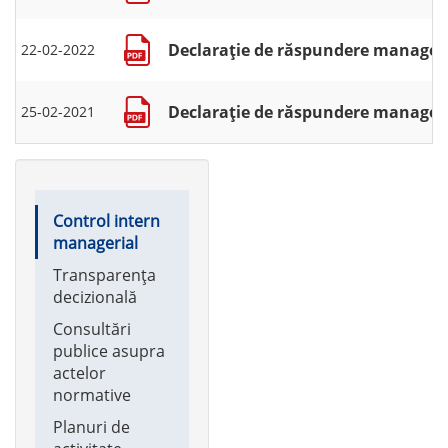
Declarație de răspundere manageria
22-02-2022
Declarație de răspundere manageria
25-02-2021
Main
Control intern
navigation
managerial
Transparența
decizională
Consultări
publice asupra
actelor
normative
Planuri de