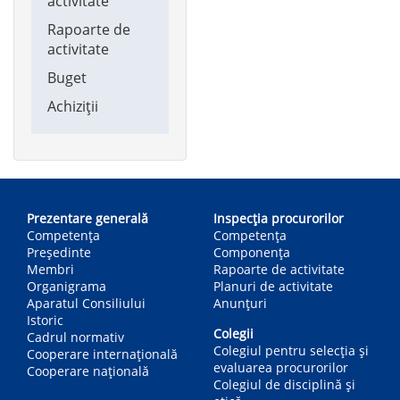
activitate
Rapoarte de
activitate
Buget
Achiziții
Main
navigation
Prezentare generală
Inspecția procurorilor
Competența
Competenţa
Președinte
Componența
Membri
Rapoarte de activitate
Organigrama
Planuri de activitate
Aparatul Consiliului
Anunțuri
Istoric
Colegii
Cadrul normativ
Colegiul pentru selecția și
Cooperare internațională
evaluarea procurorilor
Cooperare națională
Colegiul de disciplină și