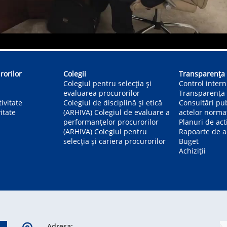
rorilor
Colegii
Transparența
Colegiul pentru selecția și
Control inter
evaluarea procurorilor
Transparența 
ivitate
Colegiul de disciplină și etică
Consultări pu
itate
(ARHIVA) Colegiul de evaluare a
actelor norma
performanțelor procurorilor
Planuri de act
(ARHIVA) Colegiul pentru
Rapoarte de ac
selecția și cariera procurorilor
Buget
Achiziții
Adresa: