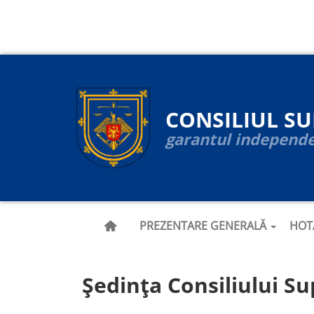
Navigare
Mergi
la
principală
conţinutul
principal
CONSILIUL S
garantul independen
PREZENTARE GENERALĂ
HOT
Ședința Consiliului Su