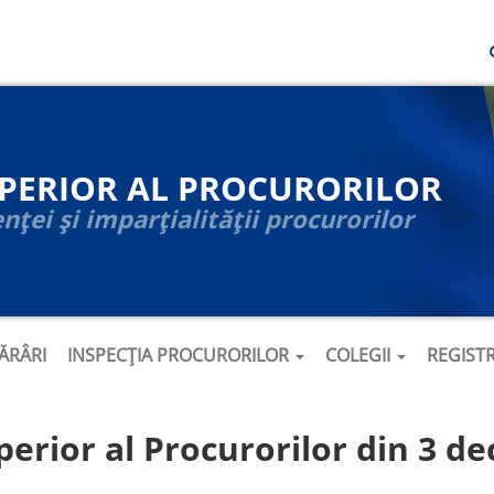
UPERIOR AL PROCURORILOR
ței și imparțialității procurorilor
ĂRÂRI
INSPECȚIA PROCURORILOR
COLEGII
REGIST
perior al Procurorilor din 3 d