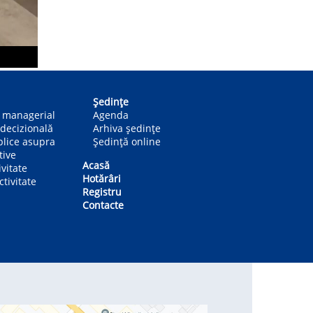
Ședințe
n managerial
Agenda
decizională
Arhiva ședințe
blice asupra
Ședință online
tive
Acasă
ivitate
Hotărâri
tivitate
Registru
Contacte