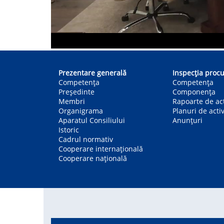
Main
navigation
Prezentare generală
Inspecția procu
Competența
Competenţa
Președinte
Componența
Membri
Rapoarte de act
Organigrama
Planuri de activ
Aparatul Consiliului
Anunțuri
Istoric
Cadrul normativ
Cooperare internațională
Cooperare națională