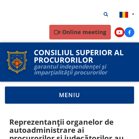
Mergi
Rezultate
Rezultate căutar
la
căutare
conţinutul
principal
Online meeting
Youtube
Face
CONSILIUL SUPERIOR AL
PROCURORILOR
garantul independenței și
imparțialității procurorilor
TOGGLE
MENIU
NAVIGATION
Reprezentanții organelor de
autoadministrare ai
procurorilor și judecătorilor au