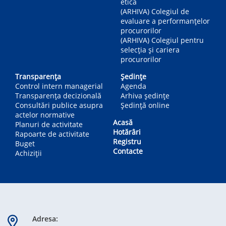
etică
(ARHIVA) Colegiul de
evaluare a performanțelor
procurorilor
(ARHIVA) Colegiul pentru
selecția și cariera
procurorilor
Transparența
Ședințe
Control intern managerial
Agenda
Transparența decizională
Arhiva ședințe
Consultări publice asupra
Ședință online
actelor normative
Acasă
Planuri de activitate
Hotărâri
Rapoarte de activitate
Registru
Buget
Contacte
Achiziții
Adresa: