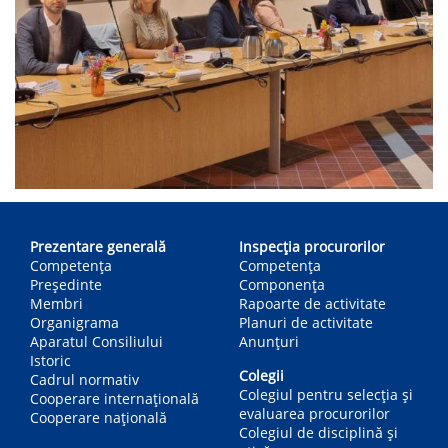
Main
navigation
Prezentare generală
Inspecția procurorilor
Competența
Competenţa
Președinte
Componența
Membri
Rapoarte de activitate
Organigrama
Planuri de activitate
Aparatul Consiliului
Anunțuri
Istoric
Colegii
Cadrul normativ
Colegiul pentru selecția și
Cooperare internațională
evaluarea procurorilor
Cooperare națională
Colegiul de disciplină și