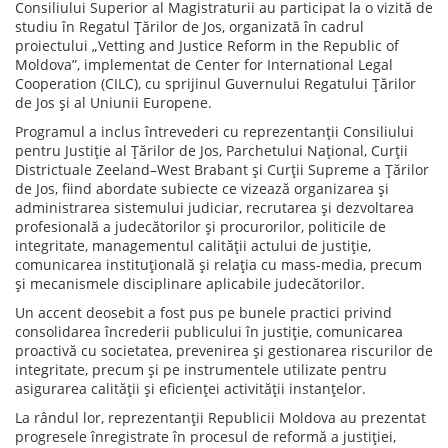
Consiliului Superior al Magistraturii au participat la o vizită de
studiu în Regatul Țărilor de Jos, organizată în cadrul
proiectului „Vetting and Justice Reform in the Republic of
Moldova”, implementat de Center for International Legal
Cooperation (CILC), cu sprijinul Guvernului Regatului Țărilor
de Jos și al Uniunii Europene.
Programul a inclus întrevederi cu reprezentanții Consiliului
pentru Justiție al Țărilor de Jos, Parchetului Național, Curții
Districtuale Zeeland–West Brabant și Curții Supreme a Țărilor
de Jos, fiind abordate subiecte ce vizează organizarea și
administrarea sistemului judiciar, recrutarea și dezvoltarea
profesională a judecătorilor și procurorilor, politicile de
integritate, managementul calității actului de justiție,
comunicarea instituțională și relația cu mass-media, precum
și mecanismele disciplinare aplicabile judecătorilor.
Un accent deosebit a fost pus pe bunele practici privind
consolidarea încrederii publicului în justiție, comunicarea
proactivă cu societatea, prevenirea și gestionarea riscurilor de
integritate, precum și pe instrumentele utilizate pentru
asigurarea calității și eficienței activității instanțelor.
La rândul lor, reprezentanții Republicii Moldova au prezentat
progresele înregistrate în procesul de reformă a justiției,