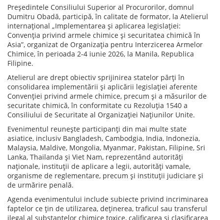
Președintele Consiliului Superior al Procurorilor, domnul
Dumitru Obadă, participă, în calitate de formator, la Atelierul
internațional „Implementarea și aplicarea legislației:
Convenția privind armele chimice și securitatea chimică în
Asia”, organizat de Organizația pentru Interzicerea Armelor
Chimice, în perioada 2-4 iunie 2026, la Manila, Republica
Filipine.
Atelierul are drept obiectiv sprijinirea statelor părți în
consolidarea implementării și aplicării legislației aferente
Convenției privind armele chimice, precum și a măsurilor de
securitate chimică, în conformitate cu Rezoluția 1540 a
Consiliului de Securitate al Organizației Națiunilor Unite.
Evenimentul reunește participanți din mai multe state
asiatice, inclusiv Bangladesh, Cambodgia, India, Indonezia,
Malaysia, Maldive, Mongolia, Myanmar, Pakistan, Filipine, Sri
Lanka, Thailanda și Viet Nam, reprezentând autorități
naționale, instituții de aplicare a legii, autorități vamale,
organisme de reglementare, precum și instituții judiciare și
de urmărire penală.
Agenda evenimentului include subiecte privind incriminarea
faptelor ce țin de utilizarea, deținerea, traficul sau transferul
ilegal al substanțelor chimice toxice, calificarea și clasificarea