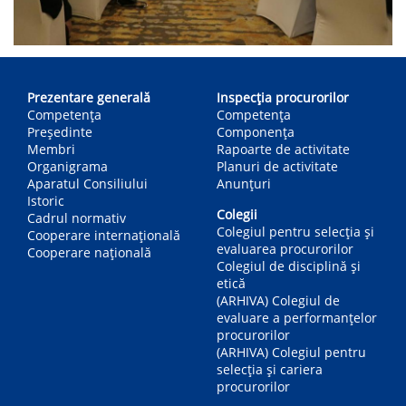
Main
navigation
Prezentare generală
Inspecția procurorilor
Competența
Competenţa
Președinte
Componența
Membri
Rapoarte de activitate
Organigrama
Planuri de activitate
Aparatul Consiliului
Anunțuri
Istoric
Colegii
Cadrul normativ
Colegiul pentru selecția și
Cooperare internațională
evaluarea procurorilor
Cooperare națională
Colegiul de disciplină și
etică
(ARHIVA) Colegiul de
evaluare a performanțelor
procurorilor
(ARHIVA) Colegiul pentru
selecția și cariera
procurorilor