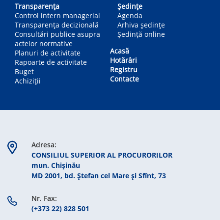
Transparența
Ședințe
Control intern managerial
Agenda
Transparența decizională
Arhiva ședințe
Consultări publice asupra
Ședință online
actelor normative
Acasă
Planuri de activitate
Hotărâri
Rapoarte de activitate
Registru
Buget
Contacte
Achiziții
Adresa:
CONSILIUL SUPERIOR AL PROCURORILOR
mun. Chişinău
MD 2001, bd. Ștefan cel Mare şi Sfînt, 73
Nr. Fax:
(+373 22) 828 501