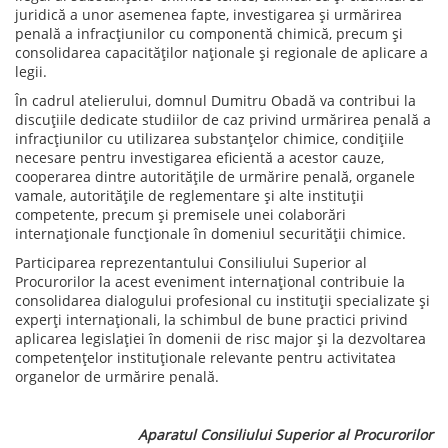
juridică a unor asemenea fapte, investigarea și urmărirea
penală a infracțiunilor cu componentă chimică, precum și
consolidarea capacităților naționale și regionale de aplicare a
legii.
În cadrul atelierului, domnul Dumitru Obadă va contribui la
discuțiile dedicate studiilor de caz privind urmărirea penală a
infracțiunilor cu utilizarea substanțelor chimice, condițiile
necesare pentru investigarea eficientă a acestor cauze,
cooperarea dintre autoritățile de urmărire penală, organele
vamale, autoritățile de reglementare și alte instituții
competente, precum și premisele unei colaborări
internaționale funcționale în domeniul securității chimice.
Participarea reprezentantului Consiliului Superior al
Procurorilor la acest eveniment internațional contribuie la
consolidarea dialogului profesional cu instituții specializate și
experți internaționali, la schimbul de bune practici privind
aplicarea legislației în domenii de risc major și la dezvoltarea
competențelor instituționale relevante pentru activitatea
organelor de urmărire penală.
Aparatul Consiliului Superior al Procurorilor