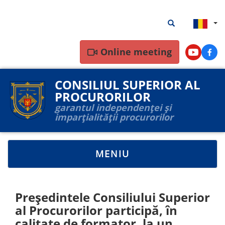
Mergi
Rezultate
Rezultate căutar
la
căutare
conţinutul
principal
Online meeting
Youtube
Face
CONSILIUL SUPERIOR AL
PROCURORILOR
garantul independenței și
imparțialității procurorilor
TOGGLE
MENIU
NAVIGATION
Președintele Consiliului Superior
al Procurorilor participă, în
calitate de formator, la un