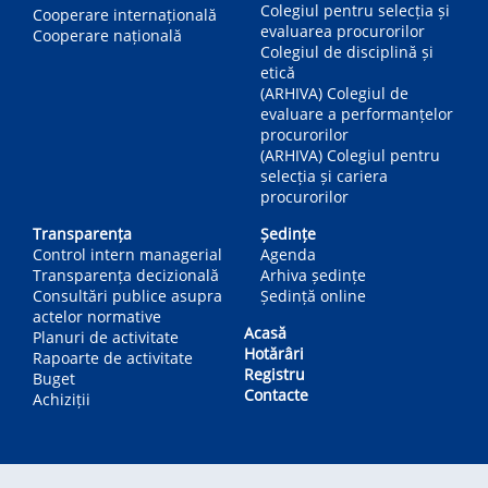
Colegiul pentru selecția și
Cooperare internațională
evaluarea procurorilor
Cooperare națională
Colegiul de disciplină și
etică
(ARHIVA) Colegiul de
evaluare a performanțelor
procurorilor
(ARHIVA) Colegiul pentru
selecția și cariera
procurorilor
Transparența
Ședințe
Control intern managerial
Agenda
Transparența decizională
Arhiva ședințe
Consultări publice asupra
Ședință online
actelor normative
Acasă
Planuri de activitate
Hotărâri
Rapoarte de activitate
Registru
Buget
Contacte
Achiziții