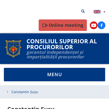
Skip
Search
Search results
to
results
main
content
Online meeting
Youtube
Face
CONSILIUL SUPERIOR AL
PROCURORILOR
garantul independenței și
imparțialității procurorilor
TOGGLE
MENU
NAVIGATION
Constantin Șușu
Constantin Șușu