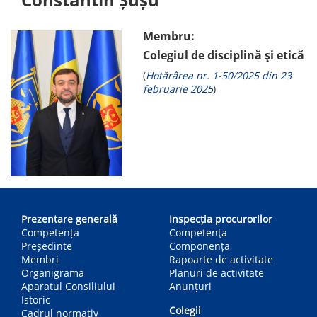
Membru:
Colegiul de disciplină și etică
(
Hotărârea nr. 1-50/2025 din 23
februarie 2025
)
Main
navigation
Prezentare generală
Inspecția procurorilor
Competența
Competenţa
Președinte
Componența
Membri
Rapoarte de activitate
Organigrama
Planuri de activitate
Aparatul Consiliului
Anunțuri
Istoric
Colegii
Cadrul normativ