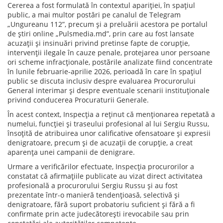
Cererea a fost formulată în contextul apariției, în spațiul
public, a mai multor postări pe canalul de Telegram
„Ungureanu 112”, precum și a preluării acestora pe portalul
de știri online „Pulsmedia.md”, prin care au fost lansate
acuzații și insinuări privind pretinse fapte de corupție,
intervenții ilegale în cauze penale, protejarea unor persoane
ori scheme infracționale, postările analizate fiind concentrate
în lunile februarie-aprilie 2026, perioadă în care în spațiul
public se discuta inclusiv despre evaluarea Procurorului
General interimar și despre eventuale scenarii instituționale
privind conducerea Procuraturii Generale.
În acest context, Inspecția a reținut că menționarea repetată a
numelui, funcției și traseului profesional al lui Sergiu Russu,
însoțită de atribuirea unor calificative ofensatoare și expresii
denigratoare, precum și de acuzații de corupție, a creat
aparența unei campanii de denigrare.
Urmare a verificărilor efectuate, Inspecția procurorilor a
constatat că afirmațiile publicate au vizat direct activitatea
profesională a procurorului Sergiu Russu și au fost
prezentate într-o manieră tendențioasă, selectivă și
denigratoare, fără suport probatoriu suficient și fără a fi
confirmate prin acte judecătorești irevocabile sau prin