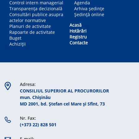
Control intern managerial
Agenda
Transparența decizională
Arhiva ședințe
Consultări publice asupra
Ședință online
actelor normative
Acasă
Planuri de activitate
Hotărâri
Rapoarte de activitate
Registru
Buget
Contacte
Achiziții
Adresa:
CONSILIUL SUPERIOR AL PROCURORILOR
mun. Chişinău
MD 2001, bd. Ștefan cel Mare şi Sfînt, 73
Nr. Fax:
(+373 22) 828 501
E-mail: