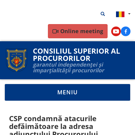
Mergi
Rezultate
Rezultate căutar
la
căutare
conţinutul
principal
Online meeting
Youtube
Face
CONSILIUL SUPERIOR AL
PROCURORILOR
garantul independenței și
imparțialității procurorilor
TOGGLE
MENIU
NAVIGATION
CSP condamnă atacurile
defăimătoare la adresa
adjunctului Procurorului