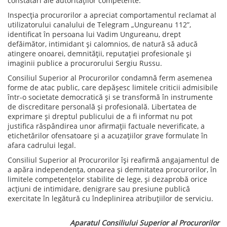
constatări ale autorităților competente.
Inspecția procurorilor a apreciat comportamentul reclamat al
utilizatorului canalului de Telegram „Ungureanu 112”,
identificat în persoana lui Vadim Ungureanu, drept
defăimător, intimidant și calomnios, de natură să aducă
atingere onoarei, demnității, reputației profesionale și
imaginii publice a procurorului Sergiu Russu.
Consiliul Superior al Procurorilor condamnă ferm asemenea
forme de atac public, care depășesc limitele criticii admisibile
într-o societate democratică și se transformă în instrumente
de discreditare personală și profesională. Libertatea de
exprimare și dreptul publicului de a fi informat nu pot
justifica răspândirea unor afirmații factuale neverificate, a
etichetărilor ofensatoare și a acuzațiilor grave formulate în
afara cadrului legal.
Consiliul Superior al Procurorilor își reafirmă angajamentul de
a apăra independența, onoarea și demnitatea procurorilor, în
limitele competențelor stabilite de lege, și dezaprobă orice
acțiuni de intimidare, denigrare sau presiune publică
exercitate în legătură cu îndeplinirea atribuțiilor de serviciu.
Aparatul Consiliului Superior al Procurorilor