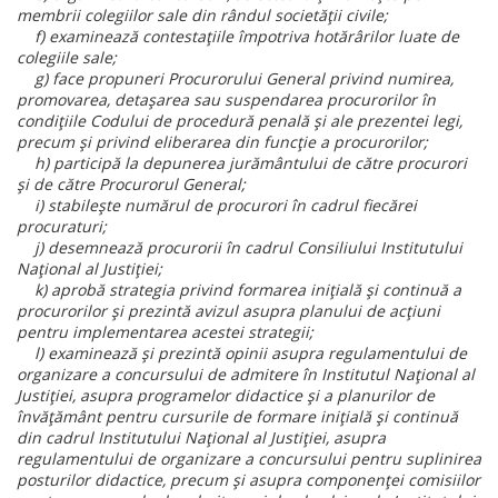
membrii colegiilor sale din rândul societății civile;
f) examinează contestațiile împotriva hotărârilor luate de
colegiile sale;
g) face propuneri Procurorului General privind numirea,
promovarea, detașarea sau suspendarea procurorilor în
condițiile Codului de procedură penală și ale prezentei legi,
precum și privind eliberarea din funcție a procurorilor;
h) participă la depunerea jurământului de către procurori
și de către Procurorul General;
i) stabilește numărul de procurori în cadrul fiecărei
procuraturi;
j) desemnează procurorii în cadrul Consiliului Institutului
Național al Justiției;
k) aprobă strategia privind formarea inițială și continuă a
procurorilor și prezintă avizul asupra planului de acțiuni
pentru implementarea acestei strategii;
l) examinează și prezintă opinii asupra regulamentului de
organizare a concursului de admitere în Institutul Național al
Justiției, asupra programelor didactice și a planurilor de
învățământ pentru cursurile de formare inițială și continuă
din cadrul Institutului Național al Justiției, asupra
regulamentului de organizare a concursului pentru suplinirea
posturilor didactice, precum și asupra componenței comisiilor