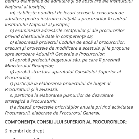
pentru examenele de admitere și de absolvire ale Institutului
Național al Justiției;
m) stabilește numărul de locuri scoase la concursul de
admitere pentru instruirea inițială a procurorilor în cadrul
Institutului Național al Justiției;
n) examinează adresările cetățenilor și ale procurorilor
privind chestiunile date în competența sa;
o) elaborează proiectul Codului de etică al procurorilor,
precum și proiectele de modificare a acestuia, și le propune
spre aprobare Adunării Generale a Procurorilor;
p) aprobă proiectul bugetului său, pe care îl prezintă
Ministerului Finanțelor;
q) aprobă structura aparatului Consiliului Superior al
Procurorilor;
r) participă la elaborarea proiectului de buget al
Procuraturii și îl avizează;
s) participă la elaborarea planurilor de dezvoltare
strategică a Procuraturii;
t) avizează proiectele priorităților anuale privind activitatea
Procuraturii, elaborate de Procurorul General.
COMPONENȚA CONSILIULUI SUPERIOR AL PROCURORILOR
:
6 membri de drept