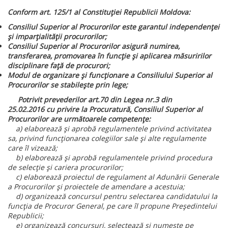
Conform art. 125/1 al Constituției Republicii Moldova:
Consiliul Superior al Procurorilor este garantul independenţei
şi imparţialităţii procurorilor;
Consiliul Superior al Procurorilor asigură numirea,
transferarea, promovarea în funcţie şi aplicarea măsuririlor
disciplinare faţă de procurori;
Modul de organizare şi funcţionare a Consiliului Superior al
Procurorilor se stabileşte prin lege;
Potrivit prevederilor art.70 din Legea nr.3 din
25.02.2016 cu privire la Procuratură,
Consiliul Superior al
Procurorilor are următoarele competențe:
a) elaborează și aprobă regulamentele privind activitatea
sa, privind funcționarea colegiilor sale și alte regulamente
care îl vizează;
b) elaborează și aprobă regulamentele privind procedura
de selecție și cariera procurorilor;
c) elaborează proiectul de regulament al Adunării Generale
a Procurorilor și proiectele de amendare a acestuia;
d) organizează concursul pentru selectarea candidatului la
funcția de Procuror General, pe care îl propune Președintelui
Republicii;
e) organizează concursuri, selectează și numește pe