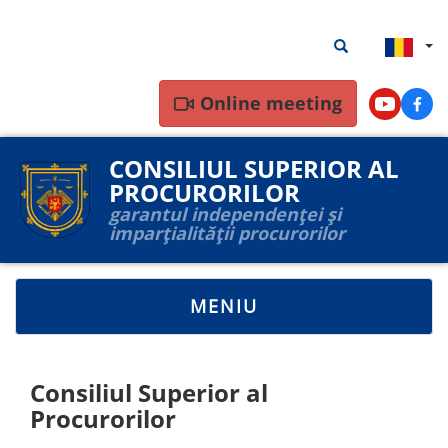
Mergi
Rezultate
Rezultate căutar
la
căutare
conţinutul
principal
Online meeting
Youtube
Face
CONSILIUL SUPERIOR AL
PROCURORILOR
garantul independenței și
imparțialității procurorilor
TOGGLE
MENIU
NAVIGATION
Consiliul Superior al
Procurorilor