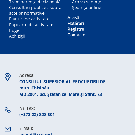
Transparența decizională
Arhiva ședințe
Consultări publice asupra
Ședință online
actelor normative
Acasă
Planuri de activitate
Hotărâri
Rapoarte de activitate
Registru
Buget
Contacte
Achiziții
Adresa:
CONSILIUL SUPERIOR AL PROCURORILOR
mun. Chişinău
MD 2001, bd. Ștefan cel Mare şi Sfînt, 73
Nr. Fax:
(+373 22) 828 501
E-mail:
aparat@csp.md