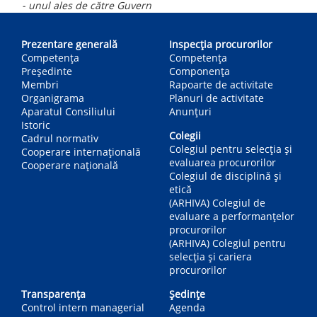
- unul ales de către Guvern
Main
navigation
Prezentare generală
Inspecția procurorilor
Competența
Competenţa
Președinte
Componența
Membri
Rapoarte de activitate
Organigrama
Planuri de activitate
Aparatul Consiliului
Anunțuri
Istoric
Colegii
Cadrul normativ
Colegiul pentru selecția și
Cooperare internațională
evaluarea procurorilor
Cooperare națională
Colegiul de disciplină și
etică
(ARHIVA) Colegiul de
evaluare a performanțelor
procurorilor
(ARHIVA) Colegiul pentru
selecția și cariera
procurorilor
Transparența
Ședințe
Control intern managerial
Agenda