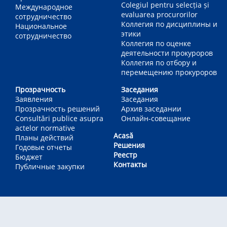
Colegiul pentru selecția și
Международное
evaluarea procurorilor
сотрудничество
Коллегия по дисциплины и
Национальное
этики
сотрудничество
Коллегия по оценке
деятельности прокуроров
Коллегия по отбору и
перемещению прокуроров
Прозрачность
Заседания
Заявления
Заседания
Прозрачность решений
Архив заседании
Consultări publice asupra
Онлайн-совещание
actelor normative
Acasă
Планы действий
Решения
Годовые отчеты
Реестр
Бюджет
Контакты
Публичные закупки