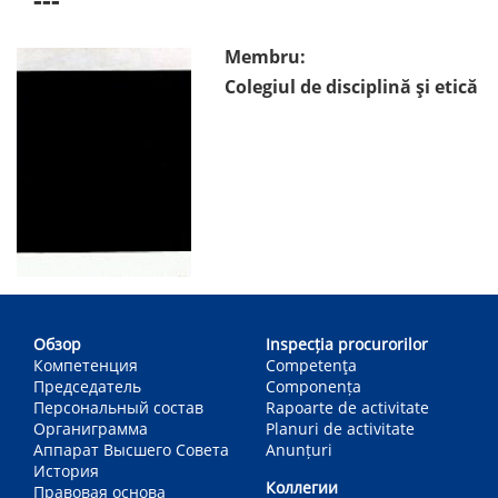
Membru:
Colegiul de disciplină și etică
Main
navigation
Обзор
Inspecția procurorilor
Компетенция
Competenţa
Председатель
Componența
Персональный состав
Rapoarte de activitate
Органиграмма
Planuri de activitate
Аппарат Высшего Совета
Anunțuri
История
Коллегии
Правовая основа