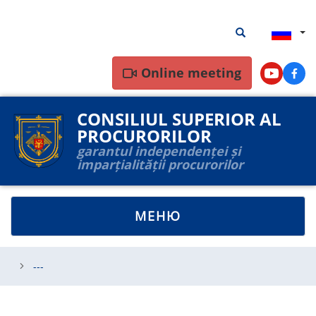
Перейти
Результаты
Результаты пои
к
поиска
основному
содержанию
Online meeting
Youtube
Face
CONSILIUL SUPERIOR AL
PROCURORILOR
garantul independenței și
imparțialității procurorilor
TOGGLE
МЕНЮ
NAVIGATION
---
---