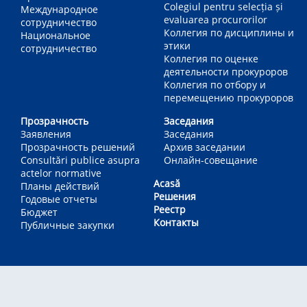
Colegiul pentru selecția și
Международное
evaluarea procurorilor
сотрудничество
Коллегия по дисциплины и
Национальное
этики
сотрудничество
Коллегия по оценке
деятельности прокуроров
Коллегия по отбору и
перемещению прокуроров
Прозрачность
Заседания
Заявления
Заседания
Прозрачность решений
Архив заседании
Consultări publice asupra
Онлайн-совещание
actelor normative
Acasă
Планы действий
Решения
Годовые отчеты
Реестр
Бюджет
Контакты
Публичные закупки