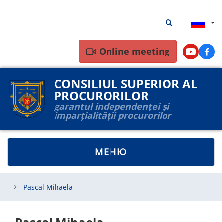
Перейти
Результаты
Результаты пои
к
поиска
основному
содержанию
Online meeting
Youtube
Face
CONSILIUL SUPERIOR AL
PROCURORILOR
garantul independenței și
imparțialității procurorilor
TOGGLE
МЕНЮ
NAVIGATION
Pascal Mihaela
Pascal Mihaela