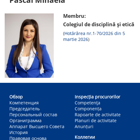
Membru:
Colegiul de disciplină și etică
(
Hotărârea nr.1-70/2026 din 5
martie 2026
)
Main
navigation
Обзор
Inspecția procurorilor
Компетенция
Competenţa
Председатель
Componența
Персональный состав
Rapoarte de activitate
Органиграмма
Planuri de activitate
Аппарат Высшего Совета
Anunțuri
История
Коллегии
Правовая основа