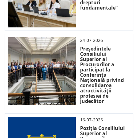
drepturi
fundamentale”
24-07-2026
Președintele
Consiliului
Superior al
Procurorilor a
participat la
Conferința
Națională privind
consolidarea
atractivității
profesiei de
judecător
16-07-2026
Poziția Consiliului
Superior al