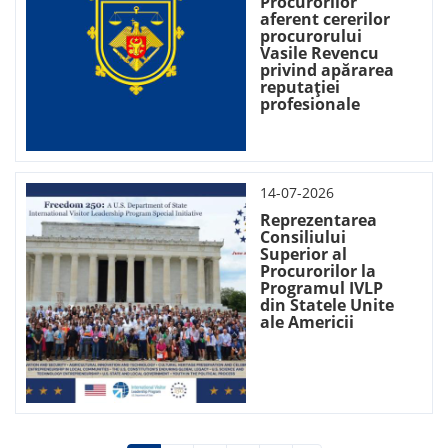
Procurorilor
aferent cererilor
procurorului
Vasile Revencu
privind apărarea
reputației
profesionale
14-07-2026
Reprezentarea
Consiliului
Superior al
Procurorilor la
Programul IVLP
din Statele Unite
ale Americii
Paginare