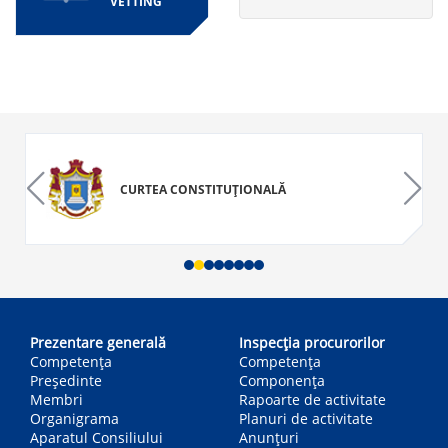
VETTING
CURTEA CONSTITUȚIONALĂ
Main
navigation
Prezentare generală
Inspecția procurorilor
Competența
Competenţa
Președinte
Componența
Membri
Rapoarte de activitate
Organigrama
Planuri de activitate
Aparatul Consiliului
Anunțuri