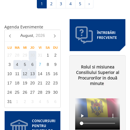
Pagina
1
Pagina
2
Pagina
3
Pagina
4
Pagina
5
Pagina
›
curentă
următoare
Agenda Evenimente
ÎNTREBĂRI
August,
2026
FRECVENTE
LU
MA
MI
JO
VI
SA
DU
27
28
29
30
31
1
2
3
4
5
6
7
8
9
Rolul si misiunea
Consiliului Superior al
10
11
12
13
14
15
16
Procurorilor in două
minute
17
18
19
20
21
22
23
24
25
26
27
28
29
30
31
1
2
3
4
5
6
CONCURSURI
PENTRU