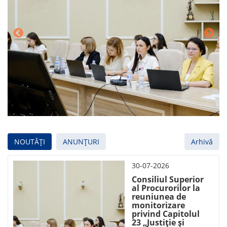
NOUTĂȚI
ANUNȚURI
Arhivă
30-07-2026
Consiliul Superior
al Procurorilor la
reuniunea de
monitorizare
privind Capitolul
23 „Justiție și