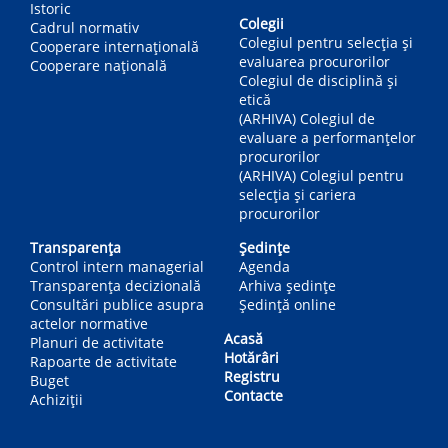
Istoric
Colegii
Cadrul normativ
Colegiul pentru selecția și
Cooperare internațională
evaluarea procurorilor
Cooperare națională
Colegiul de disciplină și
etică
(ARHIVA) Colegiul de
evaluare a performanțelor
procurorilor
(ARHIVA) Colegiul pentru
selecția și cariera
procurorilor
Transparența
Ședințe
Control intern managerial
Agenda
Transparența decizională
Arhiva ședințe
Consultări publice asupra
Ședință online
actelor normative
Acasă
Planuri de activitate
Hotărâri
Rapoarte de activitate
Registru
Buget
Contacte
Achiziții