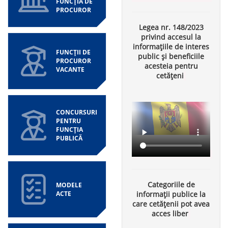
FUNCȚIA DE
PROCUROR
Legea nr. 148/2023
privind accesul la
informațiile de interes
FUNCȚII DE
public și beneficiile
PROCUROR
acesteia pentru
VACANTE
cetățeni
CONCURSURI
PENTRU
FUNCȚIA
PUBLICĂ
Categoriile de
MODELE
ACTE
informații publice la
care cetățenii pot avea
acces liber