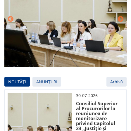
NOUTĂȚI
ANUNȚURI
Arhivă
30-07-2026
Consiliul Superior
al Procurorilor la
reuniunea de
monitorizare
privind Capitolul
23 „Justiție și