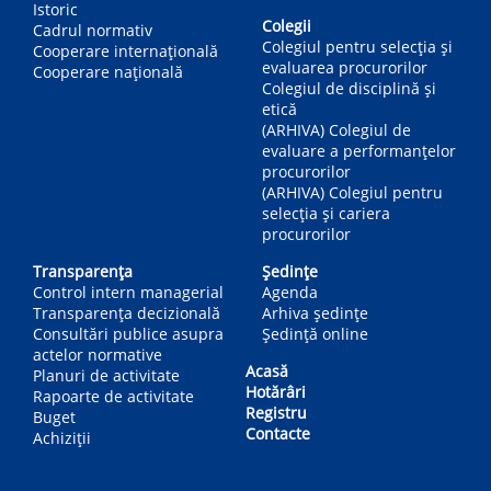
Istoric
Colegii
Cadrul normativ
Colegiul pentru selecția și
Cooperare internațională
evaluarea procurorilor
Cooperare națională
Colegiul de disciplină și
etică
(ARHIVA) Colegiul de
evaluare a performanțelor
procurorilor
(ARHIVA) Colegiul pentru
selecția și cariera
procurorilor
Transparența
Ședințe
Control intern managerial
Agenda
Transparența decizională
Arhiva ședințe
Consultări publice asupra
Ședință online
actelor normative
Acasă
Planuri de activitate
Hotărâri
Rapoarte de activitate
Registru
Buget
Contacte
Achiziții