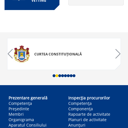
VETTING
CURTEA CONSTITUȚIONALĂ
Main
navigation
Prezentare generală
Inspecția procurorilor
Competența
Competenţa
Președinte
Componența
Membri
Rapoarte de activitate
Organigrama
Planuri de activitate
Aparatul Consiliului
Anunțuri